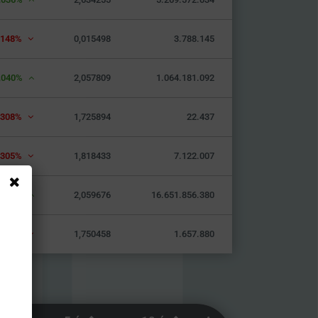
,148%
0,015498
3.788.145
,040%
2,057809
1.064.181.092
,308%
1,725894
22.437
,305%
1,818433
7.122.007
,040%
2,059676
16.651.856.380
,081%
1,750458
1.657.880