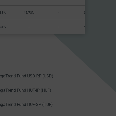
133%
45.73%
-
105.968%
831%
-
-
75.046%
egaTrend Fund USD-RP (USD)
gaTrend Fund HUF-IP (HUF)
egaTrend Fund HUF-SP (HUF)