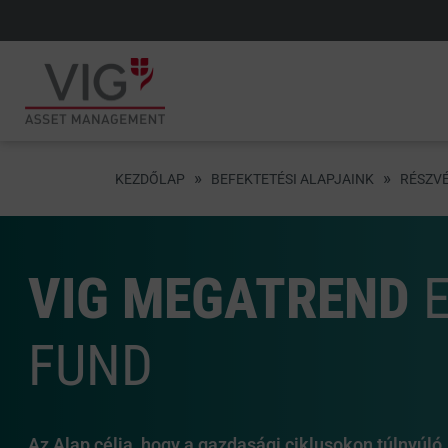
»
»
KEZDŐLAP
BEFEKTETÉSI ALAPJAINK
RÉSZV
VIG MEGATREND
E
FUND
Az Alap célja, hogy a gazdasági ciklusokon túlnyúló