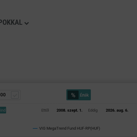
APOKKAL
%
Érték
ind
Ettől
2008. szept. 1.
Eddig
2026. aug. 6.
VIG MegaTrend Fund HUF-RP(HUF)