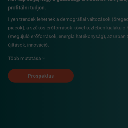
profitálni tudjon.
Ilyen trendek lehetnek a demográfiai változások (örege
piacok), a szűkös erőforrások következtében kialakul
(megújuló erőforrások, energia hatékonyság), az urbaniz
újítások, innováció.
Több mutatása
Prospektus