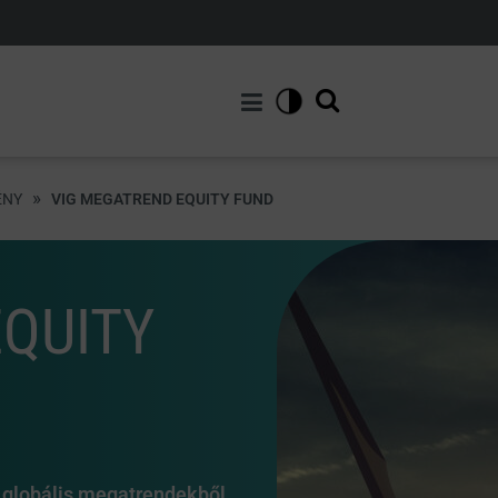
»
ÉNY
VIG MEGATREND EQUITY FUND
QUITY
, globális megatrendekből