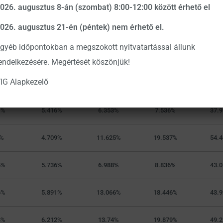
ap
3 hónap
6 hónap
12 hónap
3 
026. augusztus 8-án (szombat) 8:00-12:00 között érhető el
026. augusztus 21-én (péntek) nem érhető el.
3%
4.368%
10.896%
18.029%
48.
gyéb időpontokban a megszokott nyitvatartással állunk
9%
2.237%
8.071%
16.089%
53.
endelkezésére. Megértését köszönjük!
IG Alapkezelő
2%
2.423%
8.582%
17.696%
57.
1%
5.416%
6.353%
7.536%
37.
%
4.709%
11.625%
19.537%
54.
6%
5.736%
6.988%
8.836%
43.
6%
5.891%
13.066%
18.446%
43.
8%
6.212%
13.74%
19.879%
49.