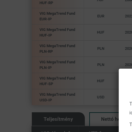
HUF-RP
VIG MegaTrend Fund
EUR
202
EUR-IP
VIG MegaTrend Fund
HUF
202
HUF-IP
VIG MegaTrend Fund
PLN
202
PLN-RP
VIG MegaTrend Fund
PLN
202
PLN-IP
VIG MegaTrend Fund
HUF
202
HUF-SP
VIG MegaTrend Fund
USD
202
USD-IP
T
i
Teljesítmény
Nettó hozam
T