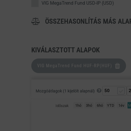
VIG MegaTrend Fund USD-IP (USD)
ÖSSZEHASONLÍTÁS MÁS AL
KIVÁLASZTOTT ALAPOK
VIG MegaTrend Fund HUF-RP(HUF)
Mozgóátlagok (1 kijelölt alapnál)
1hó
3hó
6hó
YTD
1év
M
Időszak
CHART
Combination chart with 2 data series.