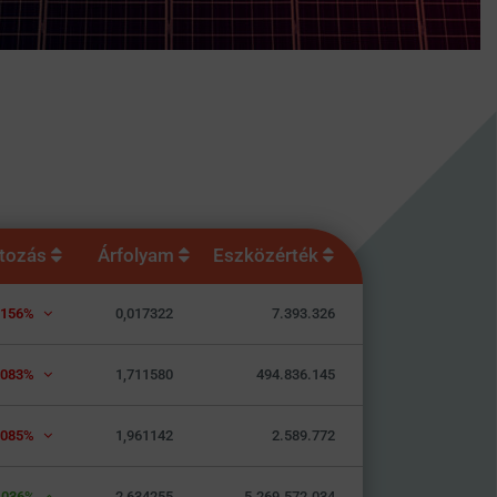
ltozás
Árfolyam
Eszközérték
,156%
0,017322
7.393.326
,083%
1,711580
494.836.145
,085%
1,961142
2.589.772
,036%
2,634255
5.269.572.034