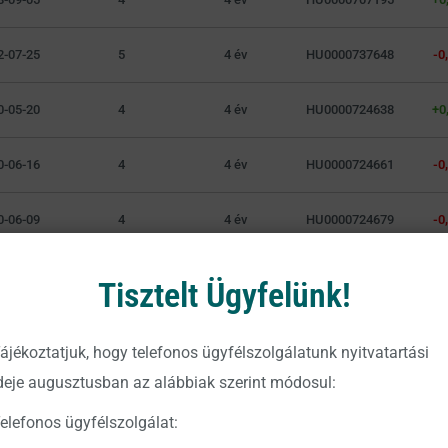
2-07-25
5
4 év
HU0000737648
-0
0-05-20
4
4 év
HU0000724638
+0
0-06-16
4
4 év
HU0000724661
-0
0-06-09
4
4 év
HU0000724679
-0
0-06-02
4
4 év
HU0000724646
+0
Tisztelt Ügyfelünk!
2-07-25
4
4 év
HU0000729603
-0
ájékoztatjuk, hogy telefonos ügyfélszolgálatunk nyitvatartási
deje augusztusban az alábbiak szerint módosul:
elefonos ügyfélszolgálat: