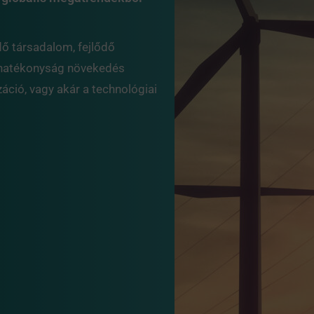
dő társadalom, fejlődő
ó hatékonyság növekedés
áció, vagy akár a technológiai