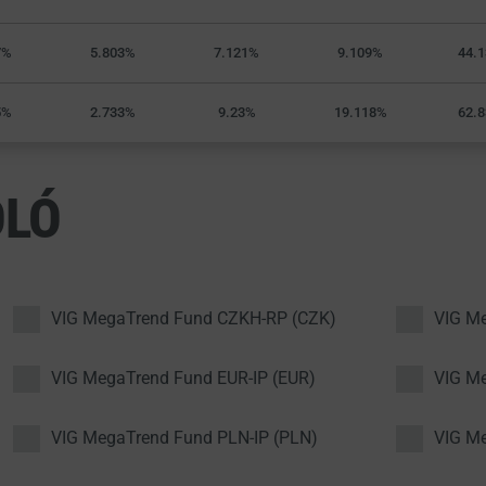
7%
5.803%
7.121%
9.109%
44.
5%
2.733%
9.23%
19.118%
62.
OLÓ
VIG MegaTrend Fund CZKH-RP (CZK)
VIG M
VIG MegaTrend Fund EUR-IP (EUR)
VIG Me
VIG MegaTrend Fund PLN-IP (PLN)
VIG M