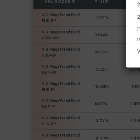
VIG Alapok
YTD
1 hón
2
VIG MegaTrend Fund
2
11.791%
-0.02
EUR-RP
E
VIG MegaTrend Fund
9.544%
0.99
CZKH-RP
r
VIG MegaTrend Fund
V
9.989%
1.05
USD-RP
VIG MegaTrend Fund
5.32%
2.77
HUF-RP
VIG MegaTrend Fund
12.688%
0.09
EUR-IP
VIG MegaTrend Fund
6.079%
2.87
HUF-IP
VIG MegaTrend Fund
13.701%
0.21
PLN-RP
VIG MegaTrend Fund
14.519%
0.31