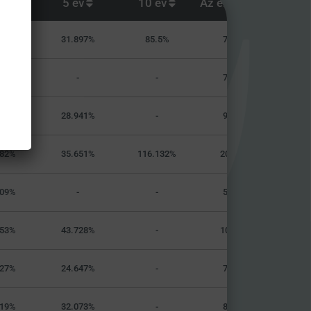
év
5 év
10 év
Az elejétől
891%
31.897%
85.5%
73.220%
021%
-
-
71.158%
06%
28.941%
-
96.114%
982%
35.651%
116.132%
200.720%
409%
-
-
54.980%
053%
43.728%
-
105.781%
927%
24.647%
-
72.589%
219%
32.073%
-
81.843%