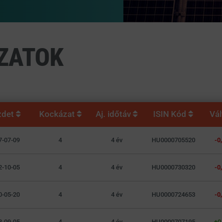
ZATOK
zdet
Kockázat
Aj. időtáv
ISIN Kód
Vá
7-07-09
4
4 év
HU0000705520
-0
2-10-05
4
4 év
HU0000730320
-0
0-05-20
4
4 év
HU0000724653
-0
8-09-05
4
4 év
HU0000707195
+0