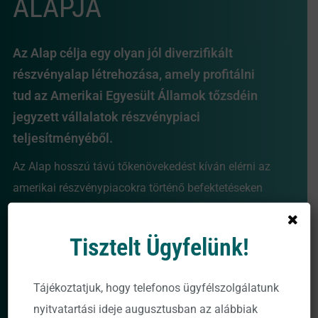
ALAPJA
Az Alap célja egy olyan jól diverzifikált
részvényalap létrehozása, amely profitálni
tud az Amerikai Egyesült Államok tőzsdéin
jegyzett vállalatok részvénypiaci
teljesítményéből.
Az Alap hosszú távú tőkenövekedést kíván elérni az
amerikai részvénypiacokra történő befektetéseken
keresztül.
Tisztelt Ügyfelünk!
Több mutatása
Prospektus
Tájékoztatjuk, hogy telefonos ügyfélszolgálatunk
nyitvatartási ideje augusztusban az alábbiak