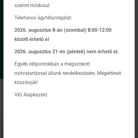
szerint módosul:
Telefonos ügyfélszolgálat:
2026. augusztus 8-án (szombat) 8:00-12:00
között érhető el
2026. augusztus 21-én (péntek) nem érhető el.
Egyéb időpontokban a megszokott
nyitvatartással állunk rendelkezésére. Megértését
köszönjük!
ELÉRHETŐ
SOROZATOK
VIG Alapkezelő
Dátum –
2026-08-06
VIG Alapok
Sorozatok
Kezdet
Kockázat
Aj. időtáv