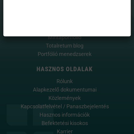
MENÜ
Befektetési alapjaink
Grafikonrajzoló
House view
Mintaportfólió
Totalreturn blog
Portfólió menedzserek
HASZNOS OLDALAK
Rólunk
Alapkezelő dokumentumai
Közlemények
Kapcsolatfelvétel / Panaszbejelentés
Hasznos információk
Befektetési kisokos
Karrier