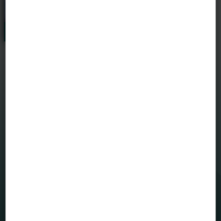
Heti hírlevelek
MENÜ
Befektetési alapjaink
Grafikonrajzoló
House view
Mintaportfólió