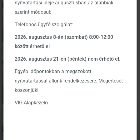
nyitvatartási ideje augusztusban az alábbiak
szerint módosul:
Telefonos ügyfélszolgálat:
Havi hírlevelek archívuma
KID archívum
2026. augusztus 8-án (szombat) 8:00-12:00
között érhető el
2026. augusztus 21-én (péntek) nem érhető el.
Egyéb időpontokban a megszokott
nyitvatartással állunk rendelkezésére. Megértését
köszönjük!
Kezelési Szabályzat
archívum
Tájékoztató archívum
VIG Alapkezelő