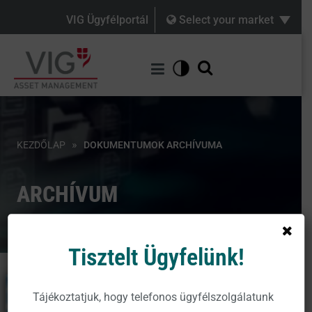
VIG Ügyfélportál
Select your market
»
KEZDŐLAP
DOKUMENTUMOK ARCHÍVUMA
ARCHÍVUM
Tisztelt Ügyfelünk!
Tájékoztatjuk, hogy telefonos ügyfélszolgálatunk