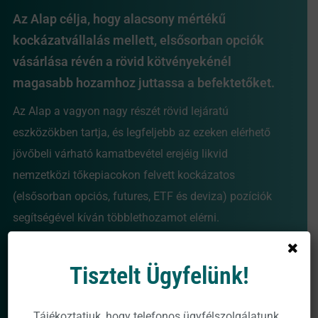
Az Alap célja, hogy alacsony mértékű
kockázatvállalás mellett, elsősorban opciók
vásárlása révén a rövid kötvényekénél
magasabb hozamhoz juttassa a befektetőket.
Az Alap a vagyon nagy részét rövid lejáratú
eszközökben tartja, és legfeljebb az ezeken elérhető
jövőbeli várható kamatbevétel erejéig likvid
nemzetközi tőkepiacokon felvett kockázatos
(elsősorban opciós, futures, ETF és deviza) pozíciók
segítségével kíván többlethozamot elérni.
Több mutatása
Tisztelt Ügyfelünk!
Prospektus
Tájékoztatjuk, hogy telefonos ügyfélszolgálatunk