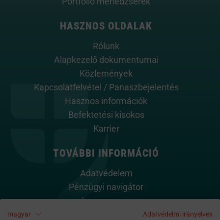
Portfólió menedzserek
HASZNOS OLDALAK
Rólunk
Alapkezelő dokumentumai
Közlemények
Kapcsolatfelvétel / Panaszbejelentés
Hasznos információk
Befektetési kisokos
Karrier
TOVÁBBI INFORMÁCIÓ
Adatvédelem
Pénzügyi navigátor
Impresszum
Cookie szabályzat
magyar
Adatvédelmi irányelvek