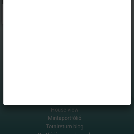
Kardos Zsolt
MENÜ
Befektetési alapjaink
Grafikonrajzoló
House view
Mintaportfólió
Totalreturn blog