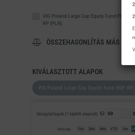
2
VIG Poland Large Cap Equity Fund PLN-
2
RP (PLN)
E
r
ÖSSZEHASONLÍTÁS MÁS AL
V
KIVÁLASZTOTT ALAPOK
VIG Poland Large Cap Equity Fund HUF-RP
Mozgóátlagok (1 kijelölt alapnál)
1hó
3hó
6hó
YTD
1év
M
Időszak
CHART