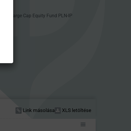
land Large Cap Equity Fund PLN-IP
Link másolása
XLS letöltése