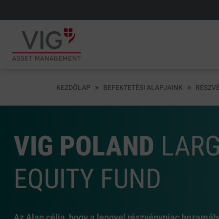
»
»
KEZDŐLAP
BEFEKTETÉSI ALAPJAINK
RÉSZV
VIG POLAND
LARG
EQUITY FUND
Az Alap célja, hogy a lengyel részvénypiac hozamábó