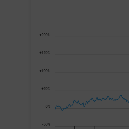
Combination chart with 2 data series.
View as data table, Chart
The chart has 2 X axes displaying Time, and n
+200%
The chart has 2 Y axes displaying values, and 
+150%
+100%
+50%
0%
-50%