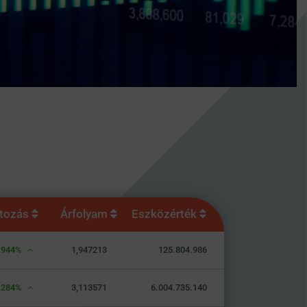
ltozás
Árfolyam
Eszközérték
,944%
1,947213
125.804.986
,284%
3,113571
6.004.735.140