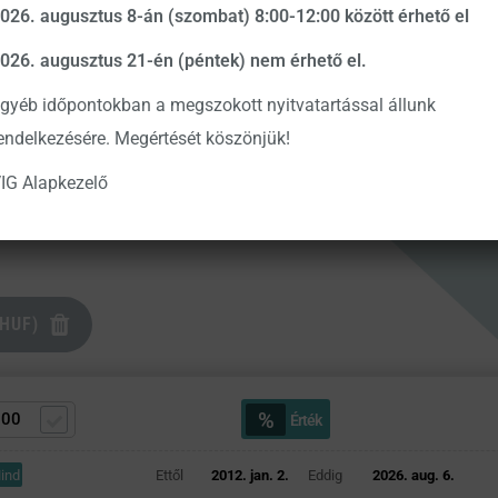
026. augusztus 8-án (szombat) 8:00-12:00 között érhető el
VIG Poland Large Cap Equity Fund HUF-
VIG Po
026. augusztus 21-én (péntek) nem érhető el.
RP (HUF)
(PLN)
gyéb időpontokban a megszokott nyitvatartással állunk
endelkezésére. Megértését köszönjük!
APOKKAL
IG Alapkezelő
(HUF)
%
Érték
ind
Ettől
2012. jan. 2.
Eddig
2026. aug. 6.