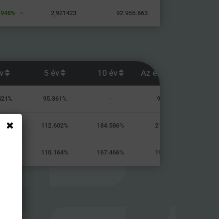
,948%
2,921423
92.955.663
év
5 év
10 év
Az elejétől
421%
95.361%
-
94.721%
016%
112.602%
184.586%
211.357%
492%
110.164%
167.466%
192.142%