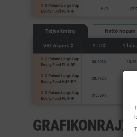
VIG Poland Large Cap
PLN
201
Equity Fund PLN-IP
Teljesítmény
Nettó hozam
VIG Alapok
YTD
1 hón
VIG Poland Large Cap
30.403%
10.26
Equity Fund PLN-RP
VIG Poland Large Cap
20.792%
13.07
Equity Fund HUF-RP
VIG Poland Large Cap
31.539%
10.39
Equity Fund PLN-IP
T
i
GRAFIKONRAJZ
T