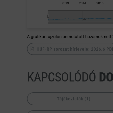
2013
2014
2015
2014
2014
End of interactive chart.
A grafikonrajzolón bemutatott hozamok nett
HUF-RP sorozat hírlevele: 2026.6 PD
KAPCSOLÓDÓ
D
Tájékoztatók (1)