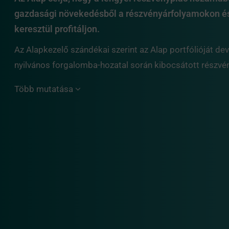
gazdasági növekedésből a részvényárfolyamokon é
keresztül profitáljon.
Az Alapkezelő szándékai szerint az Alap portfólióját de
nyilvános forgalomba-hozatal során kibocsátott részvén
Több mutatása