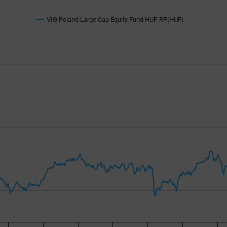
VIG Poland Large Cap Equity Fund HUF-RP(HUF)
avigator-x-axis.
navigator-y-axis.