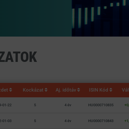
ZATOK
zdet
Kockázat
Aj. időtáv
ISIN Kód
Vá
9-01-22
5
4 év
HU0000710835
+0
2-01-03
5
4 év
HU0000710843
+1