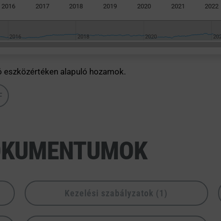
2016
2017
2018
2019
2020
2021
2022
2016
2016
2018
2018
2020
2020
20
20
ó eszközértéken alapuló hozamok.
F
OKUMENTUMOK
Kezelési szabályzatok (1)