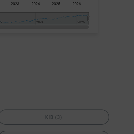
2023
2024
2025
2026
22
22
2024
2024
2026
2026
KID (3)