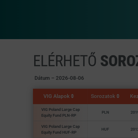
ELÉRHETŐ
SORO
Dátum –
2026-08-06
VIG Alapok
Sorozatok
Ke
VIG Poland Large Cap
PLN
201
Equity Fund PLN-RP
VIG Poland Large Cap
HUF
201
Equity Fund HUF-RP