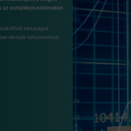
s az osztalékjövedelmeken
vizakülföldi társaságok
yei alkotják túlnyomórészt.