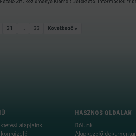
zelő Zrt. közleménye Kiemelt Befektetői Információk friss
31
…
33
Következő »
NÜ
HASZNOS OLDALAK
ktetési alapjaink
Rólunk
ikonrajzoló
Alapkezelő dokumentu