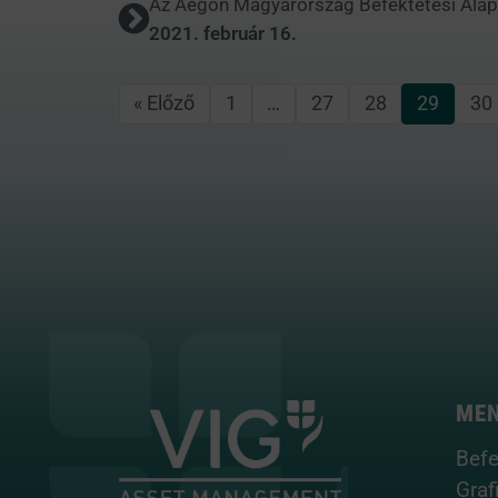
Az Aegon Magyarország Befektetési Alapke
2021. február 16.
« Előző
1
…
27
28
29
30
ME
Befe
Graf