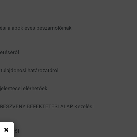
etési alapok éves beszámolóinak
etéséről
ulajdonosi határozatáról
jelentései elérhetőek
G RÉSZVÉNY BEFEKTETÉSI ALAP Kezelési
etéséről