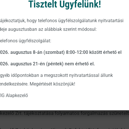
Tisztelt Ügyfelünk!
ezelő Zrt. tájékoztatása folyamatos forgalmazás szünetelt
ájékoztatjuk, hogy telefonos ügyfélszolgálatunk nyitvatartási
ezelő Zrt. tájékoztatása folyamatos forgalmazás szünetelt
deje augusztusban az alábbiak szerint módosul:
elefonos ügyfélszolgálat:
gon Magyarország Befektetési Alapkezelő Zrt.
026. augusztus 8-án (szombat) 8:00-12:00 között érhető el
ezelő Zrt. tájékoztatása 2020. évi ügyletek végrehajtásár
026. augusztus 21-én (péntek) nem érhető el.
gyéb időpontokban a megszokott nyitvatartással állunk
zelő Zrt. közleménye a Szerepvállalási Politikája végrehaj
endelkezésére. Megértését köszönjük!
IG Alapkezelő
zelő Zrt. közleménye a kezelt Alapok Tájékoztatóinak és Ke
ezelő Zrt. tájékoztatása folyamatos forgalmazás szünetelt