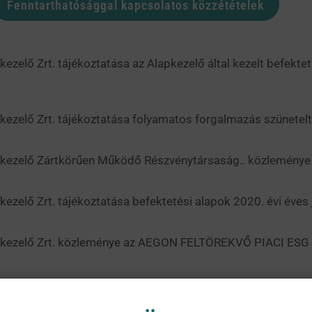
Fenntarthatósággal kapcsolatos közzétételek
zelő Zrt. tájékoztatása az Alapkezelő által kezelt befekt
ezelő Zrt. tájékoztatása folyamatos forgalmazás szünetelt
kezelő Zártkörűen Működő Részvénytársaság.. közleménye t
zelő Zrt. tájékoztatása befektetési alapok 2020. évi éves 
apkezelő Zrt. közleménye az AEGON FELTÖREKVŐ PIACI ES
ezelő Zrt. tájékoztatása folyamatos forgalmazás szünetelt