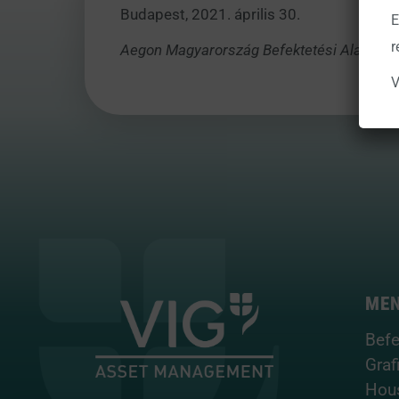
Budapest, 2021. április 30.
E
r
Aegon Magyarország Befektetési Alapkezel
V
ME
Befe
Graf
Hou