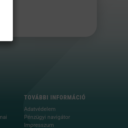
TOVÁBBI INFORMÁCIÓ
Adatvédelem
mai
Pénzügyi navigátor
Impresszum