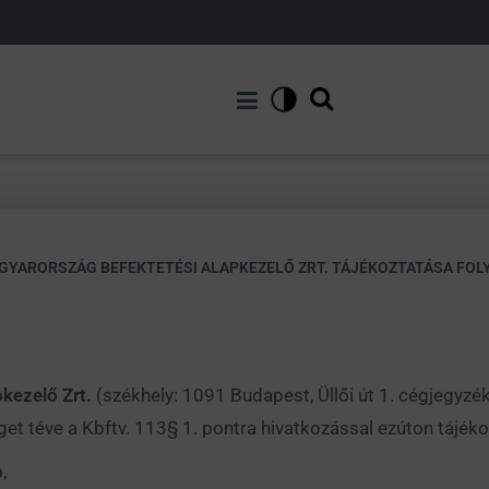
GYARORSZÁG BEFEKTETÉSI ALAPKEZELŐ ZRT. TÁJÉKOZTATÁSA FO
kezelő Zrt.
(székhely: 1091 Budapest, Üllői út 1. cégjegy
t téve a Kbftv. 113§ 1. pontra hivatkozással ezúton tájékozt
p
,