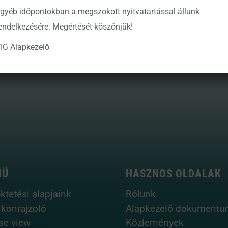
gyéb időpontokban a megszokott nyitvatartással állunk
endelkezésére. Megértését köszönjük!
ő Zrt.
IG Alapkezelő
NÜ
HASZNOS OLDALAK
ktetési alapjaink
Rólunk
ikonrajzoló
Alapkezelő dokumentu
se view
Közlemények