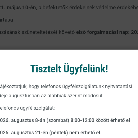
1. május 10-én,
a befektetők érdekeinek védelme érdekéb
artása
azásának szüneteltetését követő
első forgalmazási nap: 20
ap
,
Tisztelt Ügyfelünk!
1. május 12-14 között
a befektetők érdekeinek védelme 
artása
ájékoztatjuk, hogy telefonos ügyfélszolgálatunk nyitvatartási
azásának szüneteltetését követő
első forgalmazási nap: 20
deje augusztusban az alábbiak szerint módosul:
elefonos ügyfélszolgálat:
etéséről Társaságunk tájékoztatja a Magyar Nemzeti Bankot, 
026. augusztus 8-án (szombat) 8:00-12:00 között érhető el
026. augusztus 21-én (péntek) nem érhető el.