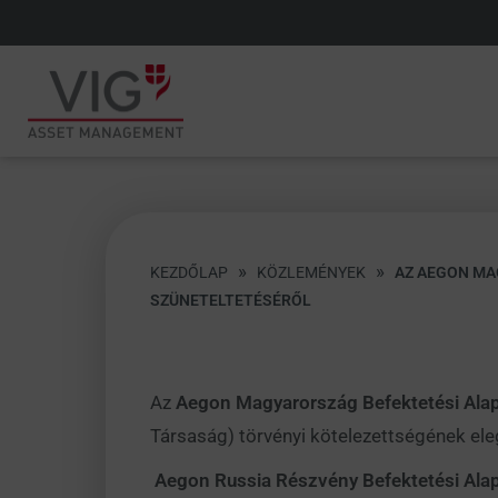
»
»
KEZDŐLAP
KÖZLEMÉNYEK
AZ AEGON MA
SZÜNETELTETÉSÉRŐL
Az
Aegon Magyarország Befektetési Alap
Társaság) törvényi kötelezettségének elege
Aegon Russia Részvény Befektetési Ala