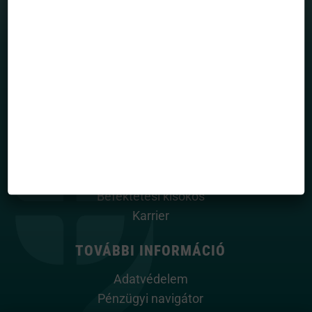
Totalreturn blog
Portfólió menedzserek
HASZNOS OLDALAK
Rólunk
Alapkezelő dokumentumai
Közlemények
Kapcsolatfelvétel / Panaszbejelentés
Hasznos információk
Befektetési kisokos
Karrier
TOVÁBBI INFORMÁCIÓ
Adatvédelem
Pénzügyi navigátor