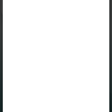
Aegon alapkezelő
MENÜ
Befektetési alapjaink
Grafikonrajzoló
House view
Mintaportfólió