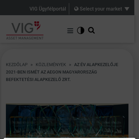
VIG Ügyfélportál
Select your market
»
»
KEZDŐLAP
KÖZLEMÉNYEK
AZ ÉV ALAPKEZELŐJE
2021-BEN ISMÉT AZ AEGON MAGYARORSZÁG
BEFEKTETÉSI ALAPKEZELŐ ZRT.