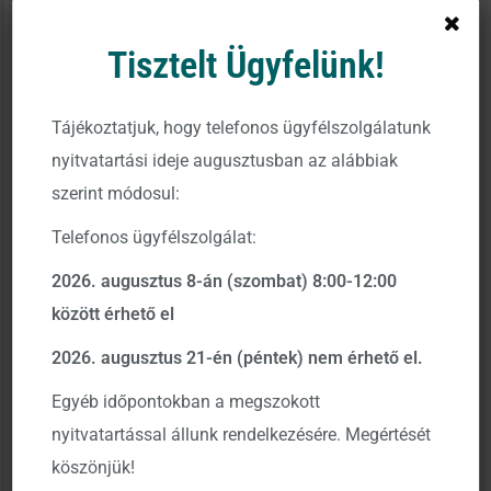
Tisztelt Ügyfelünk!
Idén 8. alkalommal díjazták a hazai alapkezelői
szakma legjobbjait a Privátbankár.hu Klasszis díjátadó
Tájékoztatjuk, hogy telefonos ügyfélszolgálatunk
gáláján.
nyitvatartási ideje augusztusban az alábbiak
2021-ben az Év Alapkezelője díjat ismét Az Aegon
szerint módosul:
Magyarország Befektetési Alapkezelő Zrt. nyerte el
,
Telefonos ügyfélszolgálat:
az alapkezelői szakma, a gazdasági szakértők,
valamint az internetes szavazók szavazatai alapján.
2026. augusztus 8-án (szombat) 8:00-12:00
2015, 2017 és 2020 után 4. alkalommal hódítottuk el
között érhető el
ezt a rendkívül fontos szakmai elismerést. Ez a díj 8
2026. augusztus 21-én (péntek) nem érhető el.
éves történetében egyedülálló teljesítmény, hiszen
Egyéb időpontokban a megszokott
minden évben 25 magyarországi alapkezelő verseng a
nyitvatartással állunk rendelkezésére. Megértését
díjért, akik közül eddig csak három ért fel a csúcsra,
köszönjük!
ebből Az Aegon alapkezelő négyszer!