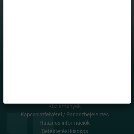
MENÜ
Befektetési alapjaink
Grafikonrajzoló
House view
Mintaportfólió
Totalreturn blog
Portfólió menedzserek
HASZNOS OLDALAK
Rólunk
Alapkezelő dokumentumai
Közlemények
Kapcsolatfelvétel / Panaszbejelentés
Hasznos információk
Befektetési kisokos