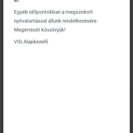
leggyakrabban figyelembe vett ESG faktor maga az
Egyéb időpontokban a megszokott
ESG rating, és a mi Article 8-as besorolású alapjaink
nyitvatartással állunk rendelkezésére.
is figyelembe veszik legalább ezt az ESG faktort.
Megértését köszönjük!
Az
SFDR Article 9-es alapok
a fenntartható alapok.
VIG Alapkezelő
Ezen alapok célkitűzése a fenntartható befektetés,
amely mellett egy konkrétabb célt is meg kell
fogalmazniuk – ilyen lehet például a szén-dioxid
kibocsátás csökkentése. Ezen túl hatásbefektetési
célkitűzéssel is rendelkezhetnek. Az Article 9-es
alapok nagyban különböznek bármely más
alaptípustól abban a tekintetben, hogy ezeknek
elsődleges céljuk a környezetre és/vagy
társadalomra gyakorolt pozitív hatás elérése és csak
ezen cél mellett jelenik meg a pozitív hozam elérése.