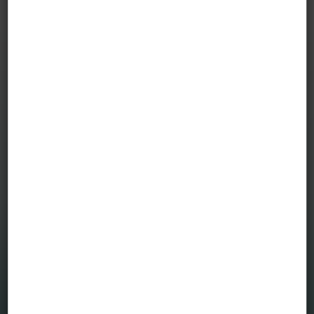
Az SFDR Rendelet 10 cikke alapján készült
közleményeket az Alapjainkra itt találja:
VIG Feltörekvő Piaci ESG Részvény Befektetési Alap
VIG Marathon Selection Fund
VIG GreenBond Fund
VIG GreenTrend Equity Fund
VIG InnovationTrend ESG Equity Fund
VIG SocialTrend ESG Equity Fund