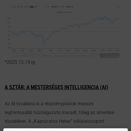
*2025.12.15-ig
A SZTÁR: A MESTERSÉGES INTELLIGENCIA (AI)
Az AI továbbra is a részvénypiacok messze
legfontosabb húzóágazata maradt, főleg az amerikai
tőzsdéken. A „Káprázatos Hetes” vállalatcsoport
(Magnificent Seven) ismét elhúzott a piactól, ugyan