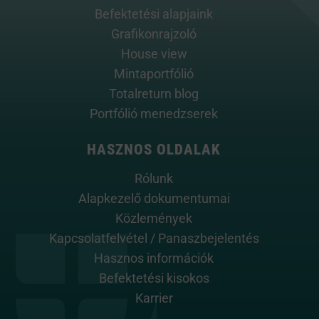
Befektetési alapjaink
Grafikonrajzoló
House view
Mintaportfólió
Totalreturn blog
Portfólió menedzserek
HASZNOS OLDALAK
Rólunk
Alapkezelő dokumentumai
Közlemények
Kapcsolatfelvétel / Panaszbejelentés
Hasznos információk
Befektetési kisokos
Karrier