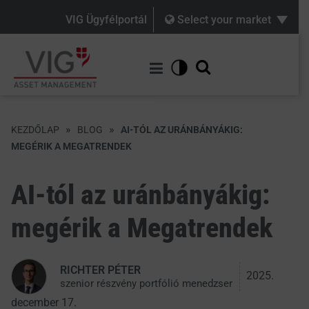
VIG Ügyfélportál
Select your market
»
»
KEZDŐLAP
BLOG
AI-TÓL AZ URÁNBÁNYÁKIG:
MEGÉRIK A MEGATRENDEK
AI-tól az uránbányákig:
megérik a
Megatrendek
RICHTER PÉTER
2025.
szenior részvény portfólió menedzser
december 17.