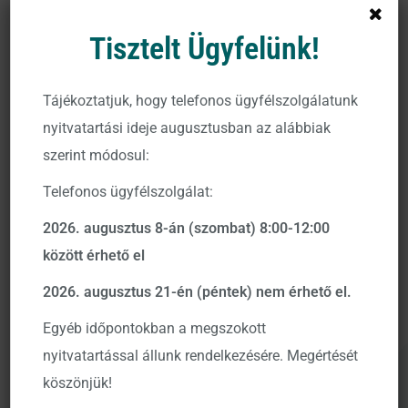
felülteljesítésük már nem olyan mértékű, mint az előző
Tisztelt Ügyfelünk!
években. Összességében az AI-kitettséggel rendelkező
részvények nyeresége továbbra is az infrastruktúra terén
Tájékoztatjuk, hogy telefonos ügyfélszolgálatunk
koncentrálódik, ebbe a körbe többek között a
nyitvatartási ideje augusztusban az alábbiak
félvezetőgyártók, a felhőszolgáltatók és más
szerint módosul:
adatközpont-üzemeltetők, hardvergyártók tartoznak.
Noha a legtöbb befektető úgy véli, hogy az AI elterjedése
Telefonos ügyfélszolgálat:
idővel javítja majd a gazdasági termelékenységet, és
2026. augusztus 8-án (szombat) 8:00-12:00
egyre több vállalatnál okoz kedvező hatásokat, a
között érhető el
gyakorlati fókusz jelenleg elsősorban azokra a
2026. augusztus 21-én (péntek) nem érhető el.
szereplőkre irányul, amelyek a jelenlegi, beruházások
vezérelte fellendülés rövid távú profit nyertesei lehetnek.
Egyéb időpontokban a megszokott
Az egyes cégek tőzsdei teljesítményének jelentős
nyitvatartással állunk rendelkezésére. Megértését
szórását az okozza, hogy a befektetők mennyire bíznak
köszönjük!
abban, hogy az AI-beruházások valódi bevételi előnyöket