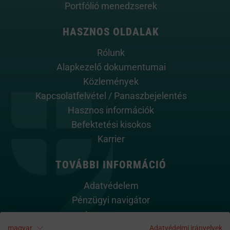
Portfólió menedzserek
HASZNOS OLDALAK
Rólunk
Alapkezelő dokumentumai
Közlemények
Kapcsolatfelvétel / Panaszbejelentés
Hasznos információk
Befektetési kisokos
Karrier
TOVÁBBI INFORMÁCIÓ
Adatvédelem
Pénzügyi navigátor
Impresszum
Cookie szabályzat
magyar
Adatvédelmi irányelvek