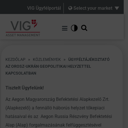
VIG Ügyfélportál
Select your market
»
»
KEZDŐLAP
KÖZLEMÉNYEK
ÜGYFÉLTÁJÉKOZTATÓ
AZ OROSZ-UKRÁN GEOPOLITIKAI HELYZETTEL
KAPCSOLATBAN
Tisztelt Ügyfelünk!
Az Aegon Magyarország Befektetési Alapkezelő Zrt.
(Alapkezelő) a fennálló háborús helyzet tőkepiaci
hatásaival és az Aegon Russia Részvény Befektetési
Alap (Alap) forgalmazásának felfüggesztésével