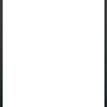
MENÜ
Befektetési alapjaink
Grafikonrajzoló