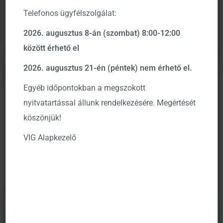
Társaság), a Kbftv. 141. §
–
nak, megfelelően, ezúton
Telefonos ügyfélszolgálat:
tájékoztatja tisztelt befektetőit, hogy
a Társaság által
2026. augusztus 8-án (szombat) 8:00-12:00
kezelt alapok 2019. évi éves jelentései a honlapon
között érhető el
elérhetőek.
2026. augusztus 21-én (péntek) nem érhető el.
Egyéb időpontokban a megszokott
nyitvatartással állunk rendelkezésére. Megértését
köszönjük!
VIG Alapkezelő