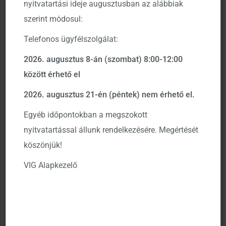
nyitvatartási ideje augusztusban az alábbiak
cégjegyzékszám: 01-10-044261, továbbiakban:
szerint módosul:
Alapkezelő) közzétételi kötelezettségének eleget téve
Telefonos ügyfélszolgálat:
tájékoztatja a tisztelt befektetőket, hogy az Alapkezelő
által kezelt befektetési alapok
2019-es éves
2026. augusztus 8-án (szombat) 8:00-12:00
beszámolóinak
közzététele megtörtént.
között érhető el
2026. augusztus 21-én (péntek) nem érhető el.
A dokumentumok elérhetők az Alapkezelő hivatalos
Egyéb időpontokban a megszokott
közzétételi helyein, a www.kozzetetelek.mnb.hu
nyitvatartással állunk rendelkezésére. Megértését
weboldalon, illetve a vigam.hu weboldalon. honlapon.
köszönjük!
VIG Alapkezelő
Budapest, 2020. május 29.
Aegon Magyarország Befektetési Alapkezelő Zrt.