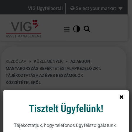
VIG Ügyfélportál
Select your market
»
»
KEZDŐLAP
KÖZLEMÉNYEK
AZ AEGON
MAGYARORSZÁG BEFEKTETÉSI ALAPKEZELŐ ZRT.
TÁJÉKOZTATÁSA AZ ÉVES BESZÁMOLÓK
KÖZZÉTÉTELÉRŐL
Tisztelt Ügyfelünk!
Az
Aegon Magyarország Befektetési Alapkezelő
Tájékoztatjuk, hogy telefonos ügyfélszolgálatunk
Zrt./strong>. (székhely: 1091 Budapest, Üllői út 1.