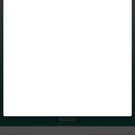
MENÜ
Befektetési alapjaink
Grafikonrajzoló
House view
Mintaportfólió
Totalreturn blog
Portfólió menedzserek
HASZNOS OLDALAK
Rólunk
Alapkezelő dokumentumai