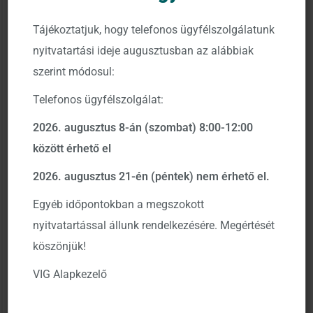
01-10-044261, továbbiakban: Társaság), a Kbftv.
139. §
(1) bekezdés b) és f) pont
jának megfelelően, ezúton
Tájékoztatjuk, hogy telefonos ügyfélszolgálatunk
tájékoztatja tisztelt befektetőit, hogy az MNB H-KE-III-
nyitvatartási ideje augusztusban az alábbiak
78/2023. számú határozata alapján, 2023. március 16-i
szerint módosul:
hatályba lépéssel módosítja a
Telefonos ügyfélszolgálat:
Aegon BondMaxx Abszolút Hozamú Kötvény
2026. augusztus 8-án (szombat) 8:00-12:00
Befektetési Alap
között érhető el
dokumentumait
(tájékoztató, kezelési szabályzat,
2026. augusztus 21-én (péntek) nem érhető el.
kiemelt befektetői információk).
Egyéb időpontokban a megszokott
A módosítás oka
: az ESMA 34-39-992 irányelvnek
nyitvatartással állunk rendelkezésére. Megértését
való megfeleltetés, referenciaindex módosítása,
köszönjük!
befektetési politika módosítása, az Alap nevének
VIG Alapkezelő
változása, mely a hatálybalépést követően:
VIG BondMaxx Total Return Kötvény Befektetési Alap