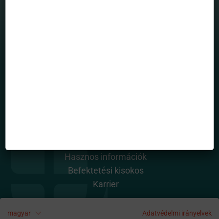
Grafikonrajzoló
House view
Mintaportfólió
Totalreturn blog
Portfólió menedzserek
HASZNOS OLDALAK
Rólunk
Alapkezelő dokumentumai
Közlemények
Kapcsolatfelvétel / Panaszbejelentés
Hasznos információk
Befektetési kisokos
Karrier
TOVÁBBI INFORMÁCIÓ
magyar
Adatvédelmi irányelvek