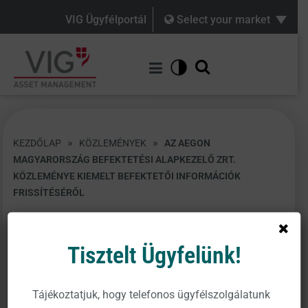
VIG Ügyfélportál
Select your market
»
»
KEZDŐLAP
KÖZLEMÉNYEK
AZ AEGON
MAGYARORSZÁG BEFEKTETÉSI ALAPKEZELŐ ZRT.
KÖZLEMÉNYE KIEMELT BEFEKTETŐI INFORMÁCIÓK
FRISSÍTÉSÉRŐL
Tisztelt Ügyfelünk!
Az
Aegon Magyarország Befektetési Alapkezelő
Tájékoztatjuk, hogy telefonos ügyfélszolgálatunk
Zrt.
(székhely: 1091 Budapest, Üllői út 1.), ezúton