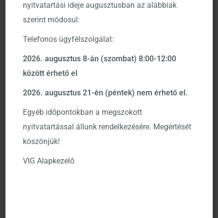
nyitvatartási ideje augusztusban az alábbiak
tájékoztatja tisztelt befektetőit, hogy törvényi
szerint módosul:
kötelezettségünknek eleget téve frissítettük az
Telefonos ügyfélszolgálat:
Alapkezelőnk által kezelt összes alap
Kiemelt
Befektetési Információs Dokumentum
át, melyek
2026. augusztus 8-án (szombat) 8:00-12:00
elérhetők honlapunkon.
között érhető el
2026. augusztus 21-én (péntek) nem érhető el.
Bővebb leírást az alábbi gombra kattintva talál:
Egyéb időpontokban a megszokott
nyitvatartással állunk rendelkezésére. Megértését
köszönjük!
Megnézem
VIG Alapkezelő
Budapest, 2020. június 30.