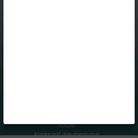
MENÜ
Befektetési alapjaink
Grafikonrajzoló
House view
Mintaportfólió
Totalreturn blog
Portfólió menedzserek
HASZNOS OLDALAK
Rólunk
Alapkezelő dokumentumai