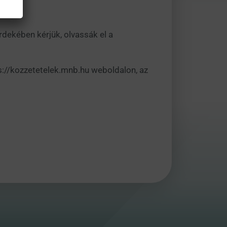
rdekében kérjük, olvassák el a
ps://kozzetetelek.mnb.hu weboldalon, az