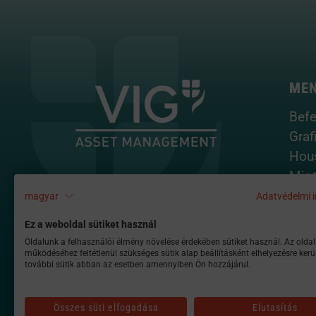
ME
Befe
Graf
Hou
Mint
Tota
magyar
Adatvédelmi i
Port
Ez a weboldal sütiket használ
Oldalunk a felhasználói élmény növelése érdekében sütiket használ. Az oldal
működéséhez feltétlenül szükséges sütik alap beállításként elhelyezésre kerü
további sütik abban az esetben amennyiben Ön hozzájárul.
Összes süti elfogadása
Elutasítás