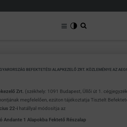
GYARORSZÁG BEFEKTETÉSI ALAPKEZELŐ ZRT. KÖZLEMÉNYE AZ AE
kezelő Zrt.
(székhely: 1091 Budapest, Üllői út 1. cégjegy
pont
jának megfelelően, ezúton tájékoztatja Tisztelt Befekte
ius 22-i
hatállyal módosítja az
 Andante 1 Alapokba Fektető Részalap