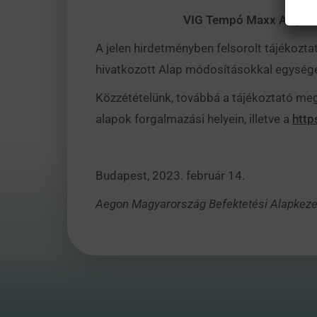
VIG Tempó Maxx Alapokba Fe
A jelen hirdetményben felsorolt tájékoztat
hivatkozott Alap módosításokkal egységes
Közzétételünk, továbbá a tájékoztató megt
alapok forgalmazási helyein, illetve a
http
Budapest, 2023. február 14.
Aegon Magyarország Befektetési Alapkezel