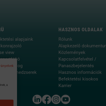
NÜ
HASZNOS OLDALAK
ktetési alapjaink
Rólunk
ikonrajzoló
Alapkezelő dokumentu
se view
Közlemények
aportfólió
Kapcsolatfelvétel /
lreturn blog
Panaszbejelentés
rányelvek
fólió menedzserek
Hasznos információk
Befektetési kisokos
Karrier
lnek, a