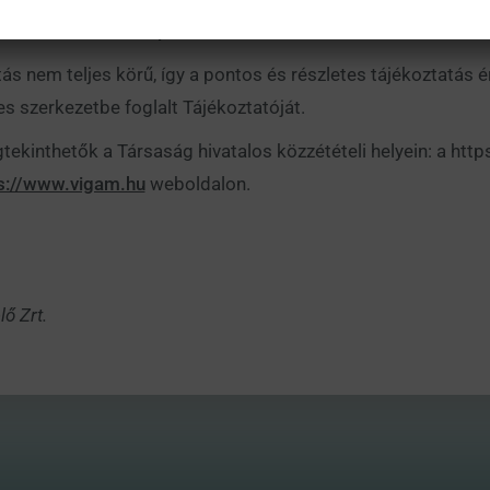
ktető Részalap
ás nem teljes körű, így a pontos és részletes tájékoztatás é
 szerkezetbe foglalt Tájékoztatóját.
ekinthetők a Társaság hivatalos közzétételi helyein: a htt
s://www.vigam.hu
weboldalon.
ő Zrt.