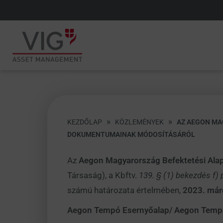
»
»
KEZDŐLAP
KÖZLEMÉNYEK
AZ AEGON MA
DOKUMENTUMAINAK MÓDOSÍTÁSÁRÓL
Az
Aegon Magyarország Befektetési Alap
Társaság), a Kbftv.
139. § (1) bekezdés f) 
számú határozata értelmében,
2023. márc
Aegon Tempó Esernyőalap/ Aegon Tempó