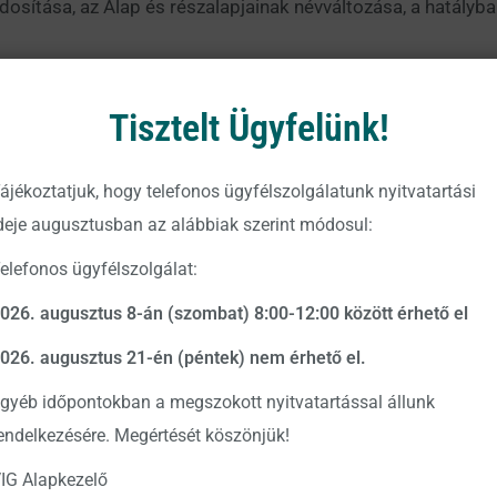
ódosítása, az Alap és részalapjainak névváltozása, a hatályb
ndante 1 Alapokba Fektető Részalap
Tisztelt Ügyfelünk!
tő Részalap
a Fektető Részalap
ájékoztatjuk, hogy telefonos ügyfélszolgálatunk nyitvatartási
a Fektető Részalap
deje augusztusban az alábbiak szerint módosul:
a Fektető Részalap
elefonos ügyfélszolgálat:
a Fektető Részalap
026. augusztus 8-án (szombat) 8:00-12:00 között érhető el
a Fektető Részalap
026. augusztus 21-én (péntek) nem érhető el.
 Fektető Részalap
gyéb időpontokban a megszokott nyitvatartással állunk
endelkezésére. Megértését köszönjük!
 Fektető Részalap
IG Alapkezelő
a Fektető Részalap