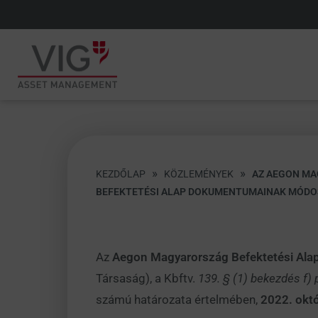
»
»
KEZDŐLAP
KÖZLEMÉNYEK
AZ AEGON MA
BEFEKTETÉSI ALAP DOKUMENTUMAINAK MÓDO
Az
Aegon Magyarország Befektetési Alap
Társaság), a Kbftv.
139. § (1) bekezdés f) 
számú határozata értelmében,
2022. októ