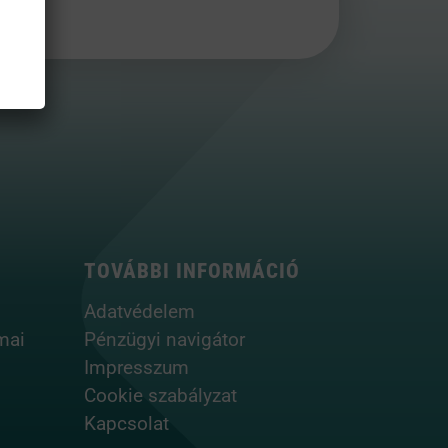
TOVÁBBI INFORMÁCIÓ
Adatvédelem
mai
Pénzügyi navigátor
Impresszum
Cookie szabályzat
Kapcsolat