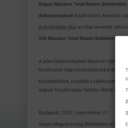
Aegon Maraton Total Return Befektetési 
dokumentumait
(tájékoztató, kezelési sz
A módosítás oka
: az Alap nevének változ
VIG Maraton Total Return Befektetési Al
A jelen hirdetményben felsorolt tájékoztat
hivatkozott Alap módosításokkal egységes
T
i
Közzétételünk, továbbá a tájékoztató megt
alapok forgalmazási helyein, illetve a
http
T
2
Budapest, 2022. szeptember 21.
2
Aegon Magyarország Befektetési Alapkezel
E