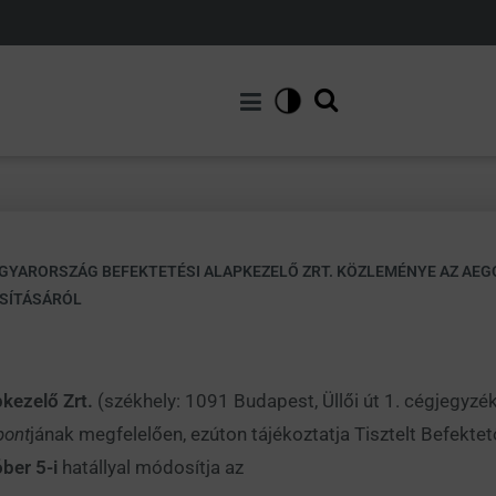
GYARORSZÁG BEFEKTETÉSI ALAPKEZELŐ ZRT. KÖZLEMÉNYE AZ AE
SÍTÁSÁRÓL
kezelő Zrt.
(székhely: 1091 Budapest, Üllői út 1. cégjegy
pont
jának megfelelően, ezúton tájékoztatja Tisztelt Befekte
ber 5-i
hatállyal módosítja az