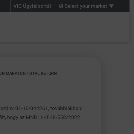
VIG Ügyfélportál
Select your market
GON MARATON TOTAL RETURN
zékszám: 01-10-044261, továbbiakban:
tőit, hogy az MNB H-KE-III-558/2022