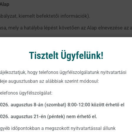
Alap
abályzat, kiemelt befektetői információk).
ása, mely a hatályba lépést követően az Alap elnevezése az a
ap
Tisztelt Ügyfelünk!
ás nem teljes körű, így a pontos és részletes tájékoztatás é
 szerkezetbe foglalt Tájékoztatóját.
ájékoztatjuk, hogy telefonos ügyfélszolgálatunk nyitvatartási
deje augusztusban az alábbiak szerint módosul:
ekinthetők a Társaság hivatalos közzétételi helyein: a htt
s://www.vigam.hu
weboldalon.
elefonos ügyfélszolgálat:
026. augusztus 8-án (szombat) 8:00-12:00 között érhető el
026. augusztus 21-én (péntek) nem érhető el.
ő Zrt.
gyéb időpontokban a megszokott nyitvatartással állunk