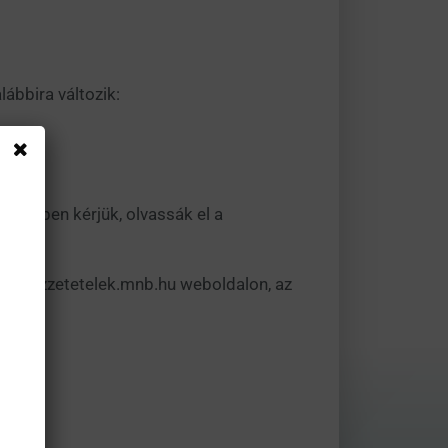
lábbira változik:
rdekében kérjük, olvassák el a
ps://kozzetetelek.mnb.hu weboldalon, az