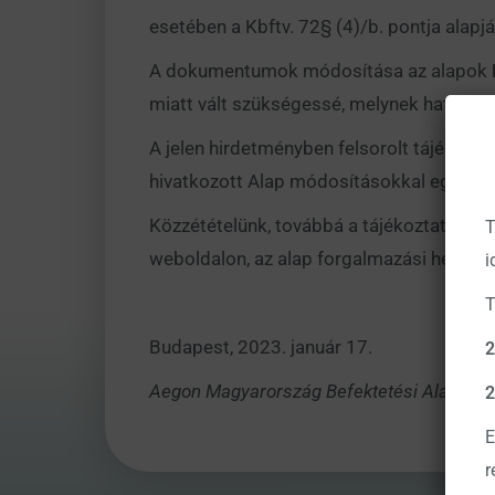
esetében a Kbftv. 72§ (4)/b. pontja alap
A dokumentumok módosítása az alapok
miatt vált szükségessé, melynek hatályb
A jelen hirdetményben felsorolt tájékoztat
hivatkozott Alap módosításokkal egységes
Közzétételünk, továbbá a tájékoztatók me
T
weboldalon, az alap forgalmazási helyein, 
i
T
Budapest, 2023. január 17.
2
Aegon Magyarország Befektetési Alapkezel
2
E
r