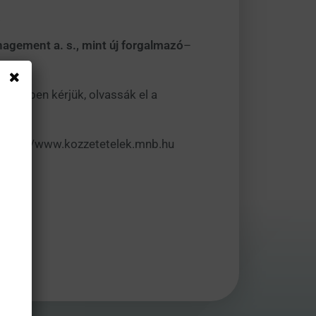
.
gement a. s., mint új forgalmazó
–
rdekében kérjük, olvassák el a
a https://www.kozzetetelek.mnb.hu