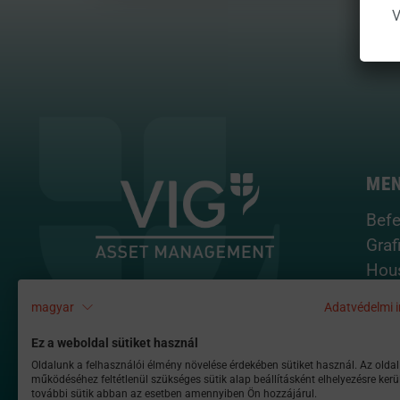
V
ME
Befe
Graf
Hou
Mint
magyar
Adatvédelmi i
Tota
Port
Ez a weboldal sütiket használ
Oldalunk a felhasználói élmény növelése érdekében sütiket használ. Az oldal
működéséhez feltétlenül szükséges sütik alap beállításként elhelyezésre kerü
további sütik abban az esetben amennyiben Ön hozzájárul.