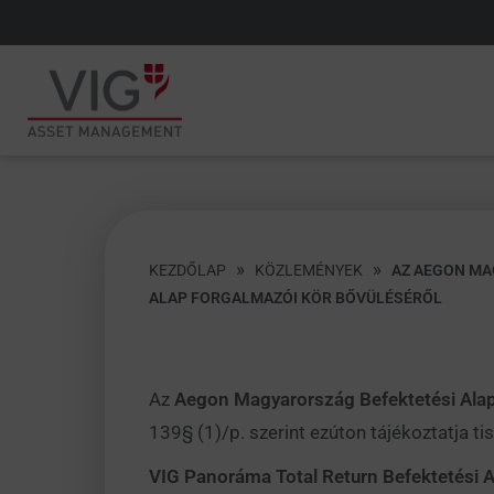
»
»
KEZDŐLAP
KÖZLEMÉNYEK
AZ AEGON MA
ALAP FORGALMAZÓI KÖR BŐVÜLÉSÉRŐL
Az
Aegon Magyarország Befektetési Alap
139§ (1)/p. szerint ezúton tájékoztatja tis
VIG Panoráma Total Return Befektetési A