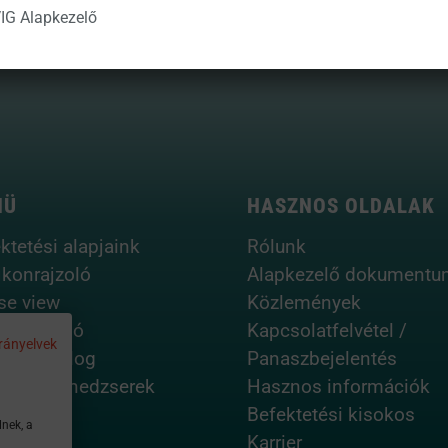
IG Alapkezelő
NÜ
HASZNOS OLDALAK
ktetési alapjaink
Rólunk
ikonrajzoló
Alapkezelő dokumentu
se view
Közlemények
aportfólió
Kapcsolatfelvétel /
rányelvek
lreturn blog
Panaszbejelentés
fólió menedzserek
Hasznos információk
Befektetési kisokos
lnek, a
Karrier