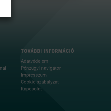
TOVÁBBI INFORMÁCIÓ
Adatvédelem
mai
Pénzügyi navigátor
Impresszum
Cookie szabályzat
Kapcsolat