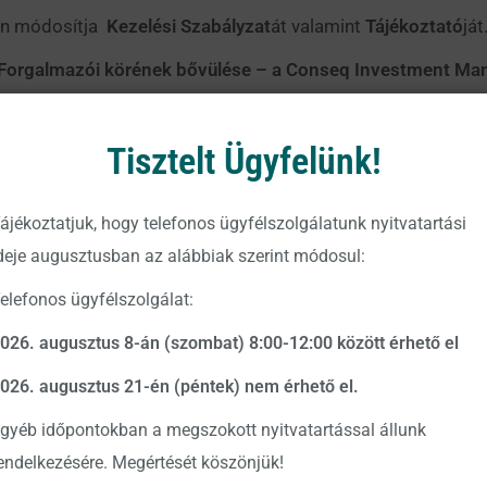
ján módosítja
Kezelési Szabályzat
át valamint
Tájékoztató
ját
Forgalmazói körének bővülése – a Conseq Investment Mana
a lépése
2023. január 17.
ás nem teljes körű, így a pontos és részletes tájékoztatás é
Tisztelt Ügyfelünk!
 szerkezetbe foglalt Tájékoztatóját.
gtekinthetők az Alapkezelő hivatalos közzétételi helyein, 
ájékoztatjuk, hogy telefonos ügyfélszolgálatunk nyitvatartási
illetve a
https://www.vigam.hu
weboldalon.
deje augusztusban az alábbiak szerint módosul:
elefonos ügyfélszolgálat:
026. augusztus 8-án (szombat) 8:00-12:00 között érhető el
ő Zrt.
026. augusztus 21-én (péntek) nem érhető el.
gyéb időpontokban a megszokott nyitvatartással állunk
endelkezésére. Megértését köszönjük!