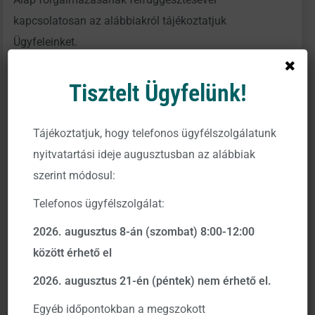
kapcsolatosan az alábbiakról tájékoztatjuk
Ügyfeleinket.
Tisztelt Ügyfelünk!
A 2022. március 10-én Isztanbulban tartott Orosz –
Ukrán külügyminiszteri tárgyalások sajnos nem hozták
Tájékoztatjuk, hogy telefonos ügyfélszolgálatunk
meg a várva várt enyhülést a felek között. A fegyveres
nyitvatartási ideje augusztusban az alábbiak
konfliktus gyors befejezésére jelenleg kevés esély
szerint módosul:
mutatkozik, és a meghozott gazdasági szankciók
Telefonos ügyfélszolgálat:
továbbra is érvényben vannak.
2026. augusztus 8-án (szombat) 8:00-12:00
Oroszország a nyugati szankciókra adott
között érhető el
válaszlépéseiben többek között megtiltotta a külföldi
befektetőknek, hogy vételi vagy eladási megbízásokat
2026. augusztus 21-én (péntek) nem érhető el.
indítsanak orosz tőzsdén kereskedett értékpapírokra. A
Egyéb időpontokban a megszokott