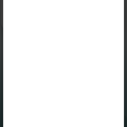
befektetési döntésért és annak következményeiért.
MENÜ
Befektetési alapjaink
Grafikonrajzoló