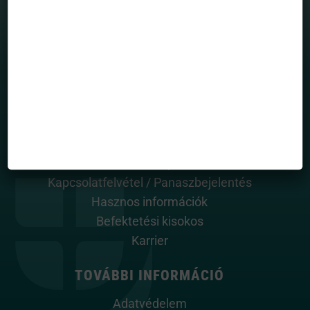
House view
Mintaportfólió
Totalreturn blog
Portfólió menedzserek
HASZNOS OLDALAK
Rólunk
Alapkezelő dokumentumai
Közlemények
Kapcsolatfelvétel / Panaszbejelentés
Hasznos információk
Befektetési kisokos
Karrier
TOVÁBBI INFORMÁCIÓ
Adatvédelem