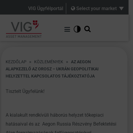
VIG Ügyfélportál
Select your market
»
»
KEZDŐLAP
KÖZLEMÉNYEK
AZ AEGON
ALAPKEZELŐ AZ OROSZ – UKRÁN GEOPOLITIKAI
HELYZETTEL KAPCSOLATOS TÁJÉKOZTATÓJA
Tisztelt Ügyfelünk!
A kialakult rendkívüli háborús helyzet tőkepiaci
hatásaival és az Aegon Russia Részvény Befektetési
Alap forgalmazásának felfüggesztésével