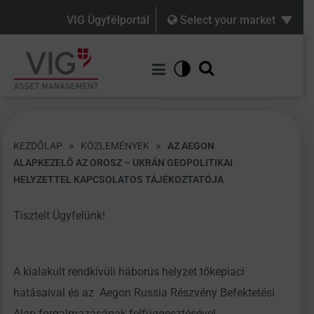
VIG Ügyfélportál
Select your market
»
»
KEZDŐLAP
KÖZLEMÉNYEK
AZ AEGON
ALAPKEZELŐ AZ OROSZ – UKRÁN GEOPOLITIKAI
HELYZETTEL KAPCSOLATOS TÁJÉKOZTATÓJA
Tisztelt Ügyfelünk!
A kialakult rendkívüli háborús helyzet tőkepiaci
hatásaival és az Aegon Russia Részvény Befektetési
Alap forgalmazásának felfüggesztésével