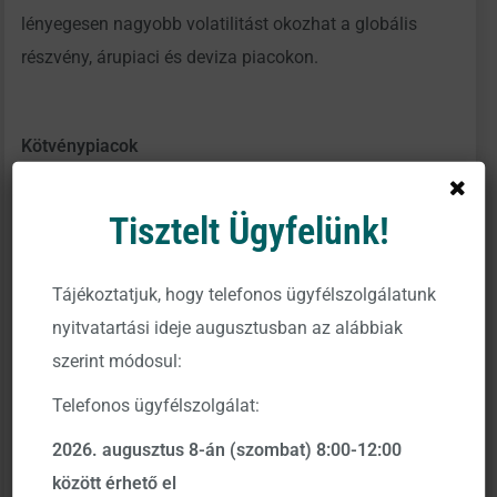
lényegesen nagyobb volatilitást okozhat a globális
részvény, árupiaci és deviza piacokon.
Kötvénypiacok
Tisztelt Ügyfelünk!
Orosz és Ukrán kötvények:
2022. március 6-án a Moody’s Ca minősítésre
Tájékoztatjuk, hogy telefonos ügyfélszolgálatunk
csökkentette Oroszország hosszútávú külső
nyitvatartási ideje augusztusban az alábbiak
adósságát,amely besorolás február 25-én még 9 (!)
szerint módosul:
szinttel magasabb (jobb) volt. A hitelminősítő a
Telefonos ügyfélszolgálat:
tőkekorlátozások bevezetése miatt döntött a radikális
leminősítésen, miután valószínűnek látta, hogy
2026. augusztus 8-án (szombat) 8:00-12:00
Oroszország nem fog eleget tenni a kötelezettségeinek.
között érhető el