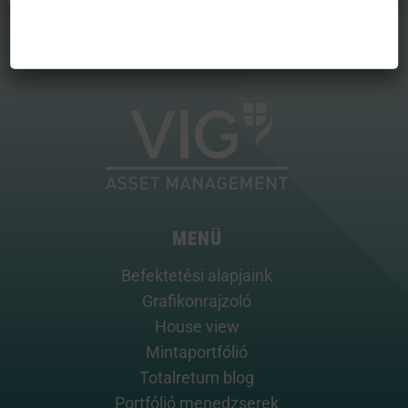
MENÜ
Befektetési alapjaink
Grafikonrajzoló
House view
Mintaportfólió
Totalreturn blog
Portfólió menedzserek