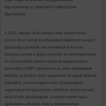
kapcsolatosan az alábbiakról tájékoztatjuk
Ügyfeleinket.
A 2022. február 24-én Ukrajna ellen indított orosz
invázió és az annak következtében bejelentett nyugati
gazdasági szankciók már rövidtávon is komoly
hatással vannak a régiós részvény- és kötvénypiacokra.
Az orosz bankok jelentős részének lekapcsolása a
nemzetközi SWIFT rendszerről, az orosz repülőgépek
kitiltása az Európai Uniós tagállamok és egyéb államok
légteréből, valamint egyes orosz állampolgárok
vagyonának befagyasztása várhatóan súlyos károkat
okoz a helyi gazdaságnak. A helyzet napról napra
gyökeresen változhat, mely a megszokottnál