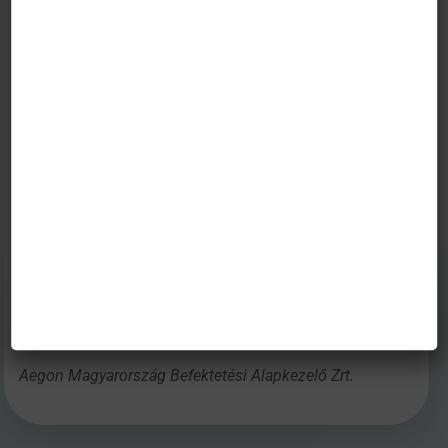
A kommunikációban szereplő adatok kizárólag
információs célokat szolgálnak és nem minősülnek
befektetési ajánlásnak, ajánlattételnek, befektetési
tanácsadásnak vagy ajánlattételi felhívásnak. A
múltbéli hozamok nem jelentenek garanciát a jövőbeni
hozamokra nézve. Az Aegon Magyarország Befektetési
Alapkezelő Zrt. nem vállal felelősséget a jelen
tájékoztatás alapján hozott befektetési döntésért és
annak következményeiért.
Budapest, 2022. február 25.
Aegon Magyarország Befektetési Alapkezelő Zrt.