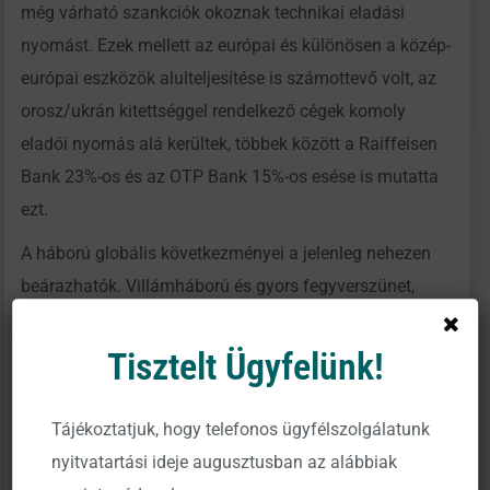
még várható szankciók okoznak technikai eladási
nyomást. Ezek mellett az európai és különösen a közép-
európai eszközök alulteljesítése is számottevő volt, az
orosz/ukrán kitettséggel rendelkező cégek komoly
eladói nyomás alá kerültek, többek között a Raiffeisen
Bank 23%-os és az OTP Bank 15%-os esése is mutatta
ezt.
A háború globális következményei a jelenleg nehezen
beárazhatók. Villámháború és gyors fegyverszünet,
vagy a jelenlegi világrend teljes átalakulása jelentik a
két szélsőséges szcenáriót.
Tisztelt Ügyfelünk!
Piaci szempontból további inflációs nyomás az
energiaárakon keresztül, magasabb geopolitikai
Tájékoztatjuk, hogy telefonos ügyfélszolgálatunk
prémium a régiós kockázatos eszközökön, visszatérő
nyitvatartási ideje augusztusban az alábbiak