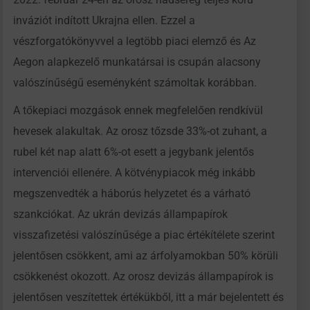
inváziót indított Ukrajna ellen. Ezzel a
vészforgatókönyvvel a legtöbb piaci elemző és Az
Aegon alapkezelő munkatársai is csupán alacsony
valószínűségű eseményként számoltak korábban.
A tőkepiaci mozgások ennek megfelelően rendkívül
hevesek alakultak. Az orosz tőzsde 33%-ot zuhant, a
rubel két nap alatt 6%-ot esett a jegybank jelentős
intervenciói ellenére. A kötvénypiacok még inkább
megszenvedték a háborús helyzetet és a várható
szankciókat. Az ukrán devizás állampapírok
visszafizetési valószínűsége a piac értékítélete szerint
jelentősen csökkent, ami az árfolyamokban 50% körüli
csökkenést okozott. Az orosz devizás állampapírok is
jelentősen veszítettek értékükből, itt a már bejelentett és