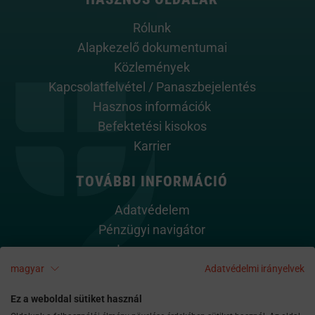
Rólunk
Alapkezelő dokumentumai
Közlemények
Kapcsolatfelvétel / Panaszbejelentés
Hasznos információk
Befektetési kisokos
Karrier
TOVÁBBI INFORMÁCIÓ
Adatvédelem
Pénzügyi navigátor
Impresszum
Cookie szabályzat
magyar
Adatvédelmi irányelvek
Kapcsolat
Ez a weboldal sütiket használ