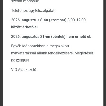
amerikai felülteljesítés és óvatosabban szigorító
szerint módosul:
jegybankok lehetnek a rövidtávú következmények.
Telefonos ügyfélszolgálat:
Régiós alapkezelőként több alapunk is aktívan fektet
2026. augusztus 8-án (szombat) 8:00-12:00
régiós eszközökbe, köztük orosz és ukrán papírokba is.
között érhető el
A legtöbb piaci elemzővel egyetértve Az Aegon
2026. augusztus 21-én (péntek) nem érhető el.
alapkezelő is bízott a geopolitikai konfliktus békés
rendezésében, ami 2022.02.24-én sajnos fegyveres
Egyéb időpontokban a megszokott
konfliktusba torkolt. Ez több befektetési alapunk
nyitvatartással állunk rendelkezésére. Megértését
teljesítményét is negatívan befolyásolta, köztük az
köszönjük!
Aegon Russia Részvény, Aegon Lengyel Kötvény, Aegon
VIG Alapkezelő
Bondmaxx, Aegon Moneymaxx, Aegon Maraton és
Aegon Feltörekvő Európa Alapokét, valamint több
alapok alapja portfólióét is.
A befektetők vegyesen, de jobbára fegyelmezetten
reagáltak a mindennaposnak korántsem nevezhető