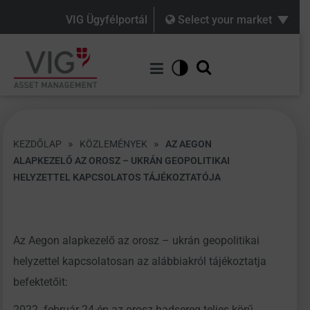
VIG Ügyfélportál
Select your market
»
»
KEZDŐLAP
KÖZLEMÉNYEK
AZ AEGON
ALAPKEZELŐ AZ OROSZ – UKRÁN GEOPOLITIKAI
HELYZETTEL KAPCSOLATOS TÁJÉKOZTATÓJA
Az Aegon alapkezelő az orosz – ukrán geopolitikai
helyzettel kapcsolatosan az alábbiakról tájékoztatja
befektetőit:
2022. február 24-én az orosz hadsereg teljes körű