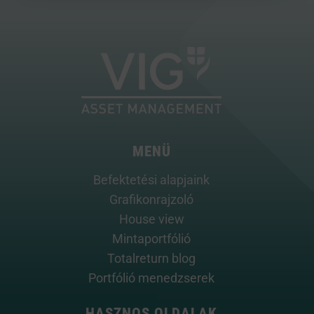
MENÜ
Befektetési alapjaink
Grafikonrajzoló
House view
Mintaportfólió
Totalreturn blog
Portfólió menedzserek
HASZNOS OLDALAK