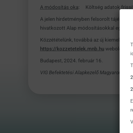
A módosítás oka
: Költség adatok frissí
A jelen hirdetményben felsorolt tájékoztat
hivatkozott Alap módosításokkal egységes
Közzétételünk, továbbá az új kiemelt befe
T
https://kozzetetelek.mnb.hu
weboldalon, 
i
Budapest, 2024. február 16.
T
VIG
Befektetési Alapkezelő Magyarország Z
2
2
E
r
V