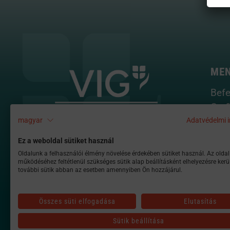
ME
Befe
Graf
Hou
magyar
Adatvédelmi i
Mint
Ez a weboldal sütiket használ
Tota
Oldalunk a felhasználói élmény növelése érdekében sütiket használ. Az oldal
működéséhez feltétlenül szükséges sütik alap beállításként elhelyezésre kerü
Port
további sütik abban az esetben amennyiben Ön hozzájárul.
Összes süti elfogadása
Elutasítás
Sütik beállítása