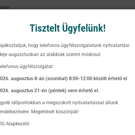
tése
ás nem teljes körű, így a pontos és részletes tájékoztatás é
Tisztelt Ügyfelünk!
 szerkezetbe foglalt kiemelt befektetői információit.
ktetői információk megtekinthetők az Alapkezelő hivatalos k
ájékoztatjuk, hogy telefonos ügyfélszolgálatunk nyitvatartási
illetve a
https://www.vigam.hu
weboldalon.
deje augusztusban az alábbiak szerint módosul:
elefonos ügyfélszolgálat:
rt.
026. augusztus 8-án (szombat) 8:00-12:00 között érhető el
026. augusztus 21-én (péntek) nem érhető el.
gyéb időpontokban a megszokott nyitvatartással állunk
endelkezésére. Megértését köszönjük!
IG Alapkezelő