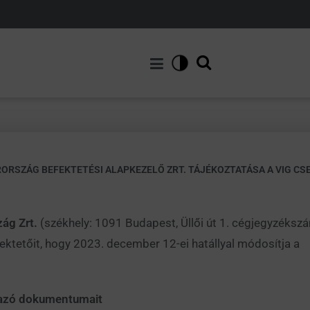
ORSZÁG BEFEKTETÉSI ALAPKEZELŐ ZRT. TÁJÉKOZTATÁSA A VIG CS
zág Zrt.
(székhely: 1091 Budapest, Üllői út 1. cégjegyzéks
fektetőit, hogy 2023. december 12-ei hatállyal módosítja a
p
lmazó dokumentumait