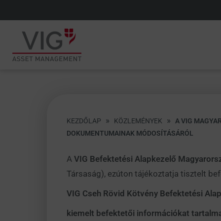
»
»
KEZDŐLAP
KÖZLEMÉNYEK
A VIG MAGYAR
DOKUMENTUMAINAK MÓDOSÍTÁSÁRÓL
A
VIG Befektetési Alapkezelő Magyarors
Társaság), ezúton tájékoztatja tisztelt be
VIG Cseh Rövid Kötvény Befektetési Ala
kiemelt befektetői információkat tarta