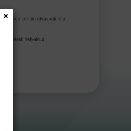
rdekében kérjük, olvassák el a
özzétételi helyein, a