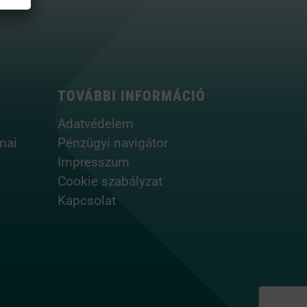
TOVÁBBI INFORMÁCIÓ
Adatvédelem
mai
Pénzügyi navigátor
Impresszum
Cookie szabályzat
Kapcsolat