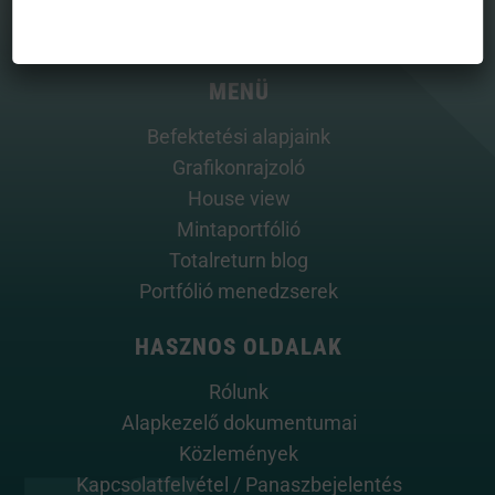
MENÜ
Befektetési alapjaink
Grafikonrajzoló
House view
Mintaportfólió
Totalreturn blog
Portfólió menedzserek
HASZNOS OLDALAK
Rólunk
Alapkezelő dokumentumai
Közlemények
Kapcsolatfelvétel / Panaszbejelentés