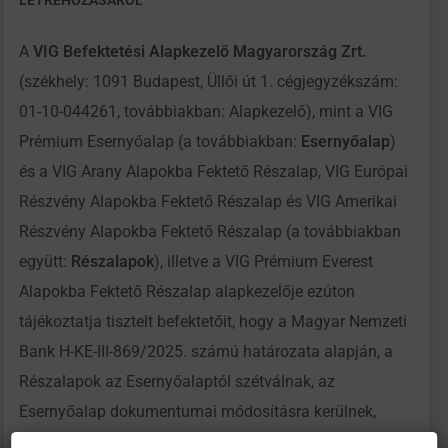
LÉTREHOZÁSÁRÓL
A
VIG Befektetési Alapkezelő Magyarország Zrt.
(székhely: 1091 Budapest, Üllői út 1. cégjegyzékszám:
01-10-044261, továbbiakban: Alapkezelő), mint a VIG
Prémium Esernyőalap (a továbbiakban:
Esernyőalap
)
és a VIG Arany Alapokba Fektető Részalap, VIG Európai
Részvény Alapokba Fektető Részalap és VIG Amerikai
Részvény Alapokba Fektető Részalap (a továbbiakban
együtt:
Részalapok
), illetve a VIG Prémium Everest
Alapokba Fektető Részalap alapkezelője ezúton
tájékoztatja tisztelt befektetőit, hogy a Magyar Nemzeti
Bank H-KE-III-869/2025. számú határozata alapján, a
Részalapok az Esernyőalaptól szétválnak, az
Esernyőalap dokumentumai módosításra kerülnek,
valamint a szétválás napjával új befektetési alapok