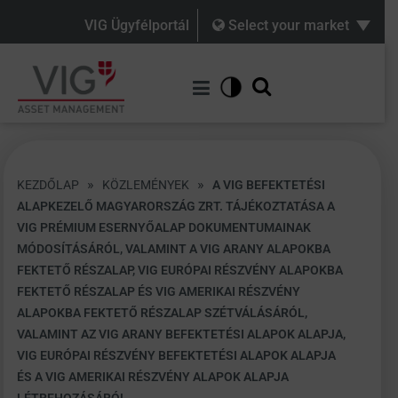
VIG Ügyfélportál
Select your market
»
»
KEZDŐLAP
KÖZLEMÉNYEK
A VIG BEFEKTETÉSI
ALAPKEZELŐ MAGYARORSZÁG ZRT. TÁJÉKOZTATÁSA A
VIG PRÉMIUM ESERNYŐALAP DOKUMENTUMAINAK
MÓDOSÍTÁSÁRÓL, VALAMINT A VIG ARANY ALAPOKBA
FEKTETŐ RÉSZALAP, VIG EURÓPAI RÉSZVÉNY ALAPOKBA
FEKTETŐ RÉSZALAP ÉS VIG AMERIKAI RÉSZVÉNY
ALAPOKBA FEKTETŐ RÉSZALAP SZÉTVÁLÁSÁRÓL,
VALAMINT AZ VIG ARANY BEFEKTETÉSI ALAPOK ALAPJA,
VIG EURÓPAI RÉSZVÉNY BEFEKTETÉSI ALAPOK ALAPJA
ÉS A VIG AMERIKAI RÉSZVÉNY ALAPOK ALAPJA