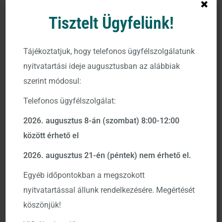
jönnek létre.
Tisztelt Ügyfelünk!
Szétválás hatályba lépésének dátuma
: 2026. január 14.
VIG Prémium Esernyőalap dokumentumainak
Tájékoztatjuk, hogy telefonos ügyfélszolgálatunk
módosításának hatályba lépése:
2026. január 14.
nyitvatartási ideje augusztusban az alábbiak
szerint módosul:
A szétválás során:
Telefonos ügyfélszolgálat:
A
VIG Arany Alapokba Fektető Részalap
eszközeit
és kötelezettségeit az újonnan létrejövő
VIG Arany
2026. augusztus 8-án (szombat) 8:00-12:00
Befektetési Alapok Alapja
veszi át.
között érhető el
A
VIG Európai Részvény Alapokba Fektető
Részalap
eszközeit és kötelezettségeit az újonnan
2026. augusztus 21-én (péntek) nem érhető el.
létrejövő
VIG Európai Részvény Befektetési Alapok
Egyéb időpontokban a megszokott
Alapja
veszi át.
A
VIG Amerikai Részvény Alapokba Fektető
nyitvatartással állunk rendelkezésére. Megértését
Részalap
eszközeit és kötelezettségeit az újonnan
köszönjük!
létrejövő
VIG Amerikai Részvény Befektetési