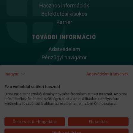
Hasznos információk
Befektetési kisokos
Karrier
TOVÁBBI INFORMÁCIÓ
Adatvédelem
Pénzügyi navigátor
Impresszum
Cookie szabályzat
magyar
Adatvédelmi irányelvek
Kapcsolat
Ez a weboldal sütiket használ
Oldalunk a felhasználói élmény növelése érdekében sütiket használ. Az oldal
működéséhez feltétlenül szükséges sütik alap beállításként elhelyezésre
kerülnek, a további sütik abban az esetben amennyiben Ön hozzájárul.
Összes süti elfogadása
Elutasítás
alapkezelo@am.vig
06-1-477-4814