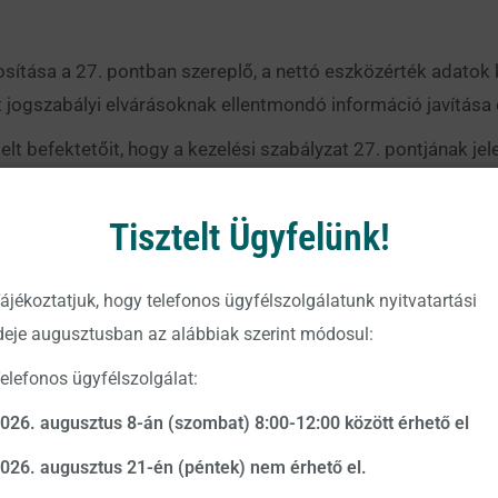
sa a 27. pontban szereplő, a nettó eszközérték adatok kö
jogszabályi elvárásoknak ellentmondó információ javítása 
telt befektetőit, hogy a kezelési szabályzat 27. pontjának je
si szabályzat egy korábbi verziójában vezette át. Az Alapkez
zi, és rögzíti, hogy az Alap kezelési szabályzatát a jelen k
Tisztelt Ügyfelünk!
s irányadónak.
ás nem teljes körű, így a pontos és részletes tájékoztatás é
ájékoztatjuk, hogy telefonos ügyfélszolgálatunk nyitvatartási
 szerkezetbe foglalt kezelési szabályzatát.
deje augusztusban az alábbiak szerint módosul:
bályzat megtekinthető az Alapkezelő hivatalos közzétételi he
elefonos ügyfélszolgálat:
hu
weboldalon.
026. augusztus 8-án (szombat) 8:00-12:00 között érhető el
026. augusztus 21-én (péntek) nem érhető el.
rt.