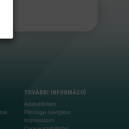
TOVÁBBI INFORMÁCIÓ
Adatvédelem
mai
Pénzügyi navigátor
Impresszum
Cookie szabályzat