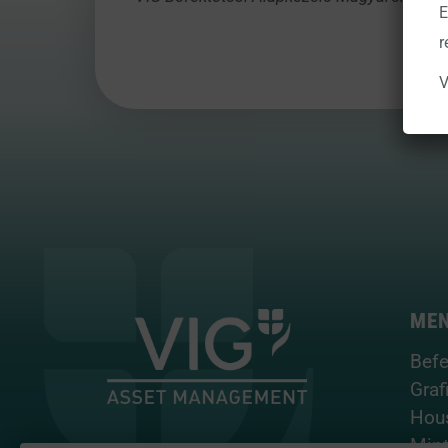
E
r
V
ME
Befe
Graf
Hou
Mint