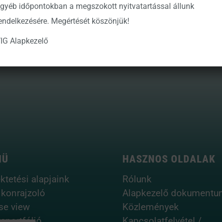
gyéb időpontokban a megszokott nyitvatartással állunk
endelkezésére. Megértését köszönjük!
IG Alapkezelő
NÜ
HASZNOS OLDALAK
ktetési alapjaink
Rólunk
ikonrajzoló
Alapkezelő dokumentu
se view
Közlemények
aportfólió
Kapcsolatfelvétel /