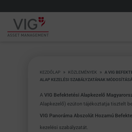
»
»
KEZDŐLAP
KÖZLEMÉNYEK
A VIG BEFEK
ALAP KEZELÉSI SZABÁLYZATÁNAK MÓDOSÍTÁS
A
VIG Befektetési Alapkezelő Magyarors
Alapkezelő) ezúton tájékoztatja tisztelt 
VIG Panoráma Abszolút Hozamú Befektet
kezelési szabályzatát.