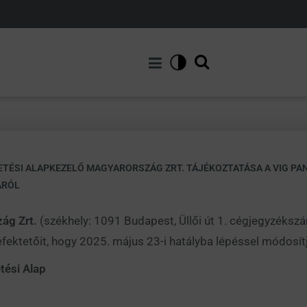
TETÉSI ALAPKEZELŐ MAGYARORSZÁG ZRT. TÁJÉKOZTATÁSA A VIG P
ÁRÓL
zág Zrt.
(székhely: 1091 Budapest, Üllői út 1. cégjegyzéks
befektetőit, hogy 2025. május 23-i hatályba lépéssel módosít
ési Alap