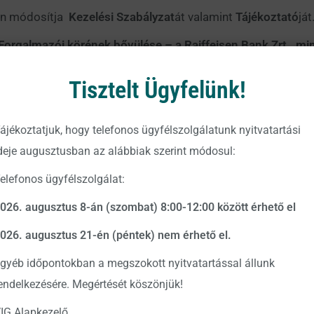
ján módosítja
Kezelési Szabályzat
át valamint
Tájékoztató
ját
Forgalmazói körének bővülése – a Raiffeisen Bank Zrt., mi
24. október28.
Tisztelt Ügyfelünk!
ás nem teljes körű, így a pontos és részletes tájékoztatás é
 szerkezetbe foglalt Tájékoztatóját.
ájékoztatjuk, hogy telefonos ügyfélszolgálatunk nyitvatartási
gtekinthetők az Alapkezelő hivatalos közzétételi helyein, 
deje augusztusban az alábbiak szerint módosul:
illetve a
https://www.vigam.hu
weboldalon.
elefonos ügyfélszolgálat:
026. augusztus 8-án (szombat) 8:00-12:00 között érhető el
rt.
026. augusztus 21-én (péntek) nem érhető el.
gyéb időpontokban a megszokott nyitvatartással állunk
endelkezésére. Megértését köszönjük!
IG Alapkezelő