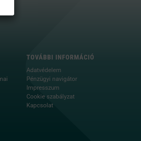
TOVÁBBI INFORMÁCIÓ
Adatvédelem
mai
Pénzügyi navigátor
Impresszum
Cookie szabályzat
Kapcsolat