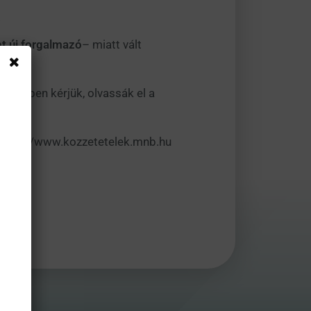
.
nt új forgalmazó
– miatt vált
rdekében kérjük, olvassák el a
a https://www.kozzetetelek.mnb.hu