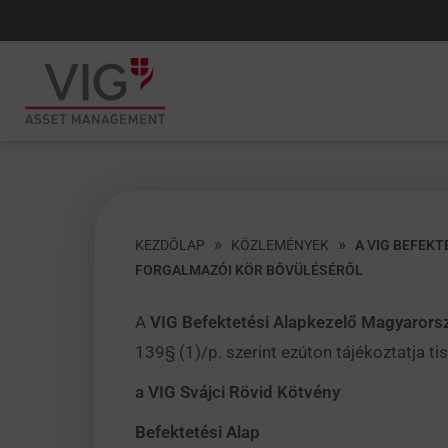
»
»
KEZDŐLAP
KÖZLEMÉNYEK
A VIG BEFEKT
FORGALMAZÓI KÖR BŐVÜLÉSÉRŐL
A
VIG Befektetési Alapkezelő Magyarors
139§ (1)/p. szerint ezúton tájékoztatja tis
a VIG Svájci Rövid Kötvény
Befektetési Alap