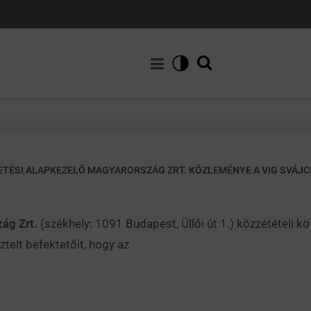
ETÉSI ALAPKEZELŐ MAGYARORSZÁG ZRT. KÖZLEMÉNYE A VIG SVÁJC
zág Zrt.
(székhely: 1091 Budapest, Üllői út 1.) közzétételi k
ztelt befektetőit, hogy az