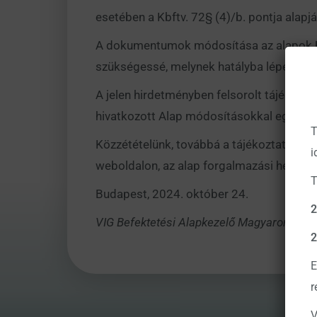
esetében a Kbftv. 72§ (4)/b. pontja alap
A dokumentumok módosítása az alapok
szükségessé, melynek hatályba lépése
20
A jelen hirdetményben felsorolt tájékoztat
hivatkozott Alap módosításokkal egységes
T
Közzétételünk, továbbá a tájékoztatók me
i
weboldalon, az alap forgalmazási helyein, 
T
Budapest, 2024. október 24.
2
VIG Befektetési Alapkezelő Magyarország Z
2
E
r
V