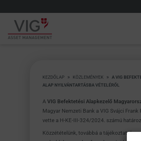
»
»
KEZDŐLAP
KÖZLEMÉNYEK
A VIG BEFEKT
ALAP NYILVÁNTARTÁSBA VÉTELÉRŐL
A
VIG Befektetési Alapkezelő Magyarors
Magyar Nemzeti Bank a VIG Svájci Frank 
vette a H-KE-III-324/2024. számú határoz
Közzétételünk, továbbá a tájékoztatók meg