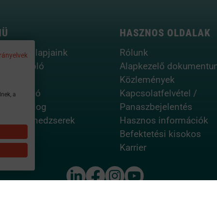
NÜ
HASZNOS OLDALAK
ktetési alapjaink
Rólunk
rányelvek
ikonrajzoló
Alapkezelő dokumentu
se view
Közlemények
aportfólió
Kapcsolatfelvétel /
lnek, a
lreturn blog
Panaszbejelentés
fólió menedzserek
Hasznos információk
Befektetési kisokos
Karrier
am.vig
06-1-477-4814
© 2026 - VIG Asset Manageme