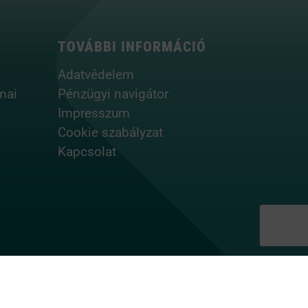
TOVÁBBI INFORMÁCIÓ
Adatvédelem
mai
Pénzügyi navigátor
Impresszum
Cookie szabályzat
Kapcsolat
nt Hungary