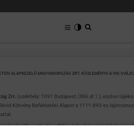
ETÉSI ALAPKEZELŐ MAGYARORSZÁG ZRT. KÖZLEMÉNYE A VIG SVÁJC
zág Zrt.
(székhely: 1091 Budapest, Üllői út 1.), ezúton tájékoz
Rövid Kötvény Befektetési Alapot a 1111-892-es lajstromsz
attal.
tekinthetők az Alapkezelő hivatalos közzétételi helyein, a