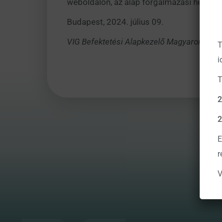
weboldalon, az alap forgalmazási helyein, 
Budapest, 2024. július 09.
VIG Befektetési Alapkezelő Magyarország Z
T
i
T
2
2
E
r
V