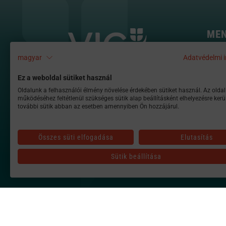
ME
Befe
magyar
Adatvédelmi i
Graf
Ez a weboldal sütiket használ
Hou
Oldalunk a felhasználói élmény növelése érdekében sütiket használ. Az oldal
Mint
működéséhez feltétlenül szükséges sütik alap beállításként elhelyezésre kerü
további sütik abban az esetben amennyiben Ön hozzájárul.
Tota
Port
Összes süti elfogadása
Elutasítás
Sütik beállítása
alapkezelo@