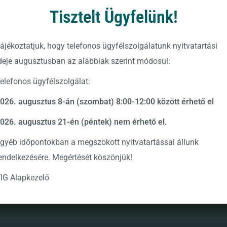
illetve a
https://www.vigam.hu
weboldalon.
Tisztelt Ügyfelünk!
rt.
ájékoztatjuk, hogy telefonos ügyfélszolgálatunk nyitvatartási
deje augusztusban az alábbiak szerint módosul:
elefonos ügyfélszolgálat:
026. augusztus 8-án (szombat) 8:00-12:00 között érhető el
026. augusztus 21-én (péntek) nem érhető el.
gyéb időpontokban a megszokott nyitvatartással állunk
endelkezésére. Megértését köszönjük!
IG Alapkezelő