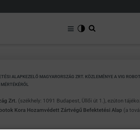
TETÉSI ALAPKEZELŐ MAGYARORSZÁG ZRT. KÖZLEMÉNYE A VIG ROB
K MÉRTÉKÉRŐL
ág Zrt.
(székhely: 1091 Budapest, Üllői út 1.), ezúton tájékoz
botok Kora Hozamvédett Zártvégű Befektetési Alap
(a tová
k fejezetében foglaltak alapján az index kezdő árfolyama a