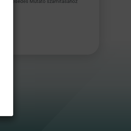
ényrészesedés Mutató számításához