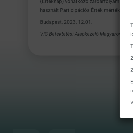
(Értéknap) vonatkozó záróárfolyama. A K
használt Participációs Érték mértéke: 13
Budapest, 2023. 12.01.
T
VIG Befektetési Alapkezelő Magyarország Z
i
T
2
2
E
r
V