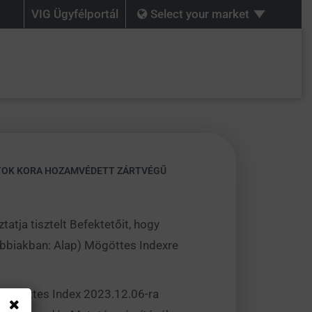
VIG Ügyfélportál
Select your market
OTOK KORA HOZAMVÉDETT ZÁRTVÉGŰ
tatja tisztelt Befektetőit, hogy
bbiakban: Alap) Mögöttes Indexre
 Mögöttes Index 2023.12.06-ra