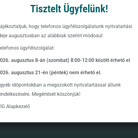
ezelési Szabályzat 12. pontjában meghatározott Teljesítm
Tisztelt Ügyfelünk!
0%.
ájékoztatjuk, hogy telefonos ügyfélszolgálatunk nyitvatartási
rt.
deje augusztusban az alábbiak szerint módosul:
elefonos ügyfélszolgálat:
026. augusztus 8-án (szombat) 8:00-12:00 között érhető el
026. augusztus 21-én (péntek) nem érhető el.
gyéb időpontokban a megszokott nyitvatartással állunk
endelkezésére. Megértését köszönjük!
IG Alapkezelő