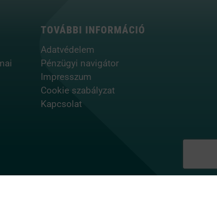
TOVÁBBI INFORMÁCIÓ
Adatvédelem
mai
Pénzügyi navigátor
Impresszum
Cookie szabályzat
Kapcsolat
nt Hungary