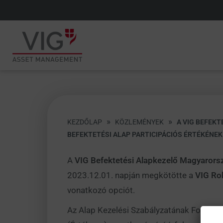
»
»
KEZDŐLAP
KÖZLEMÉNYEK
A VIG BEFEK
BEFEKTETÉSI ALAP PARTICIPÁCIÓS ÉRTÉKÉNE
A
VIG Befektetési Alapkezelő Magyarorsz
2023.12.01. napján megkötötte a
VIG Ro
vonatkozó opciót.
Az Alap Kezelési Szabályzatának Fogalma