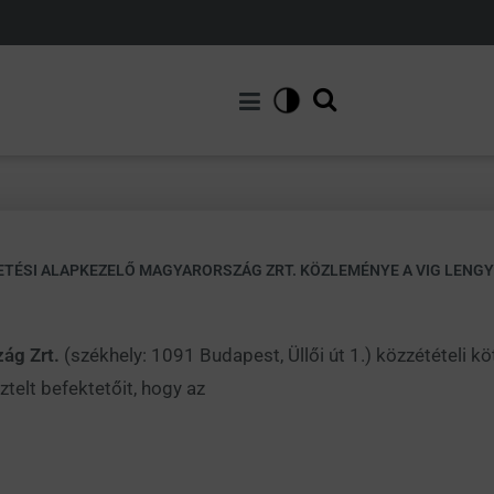
TETÉSI ALAPKEZELŐ MAGYARORSZÁG ZRT. KÖZLEMÉNYE A VIG LENGY
zág Zrt.
(székhely: 1091 Budapest, Üllői út 1.) közzétételi k
ztelt befektetőit, hogy az