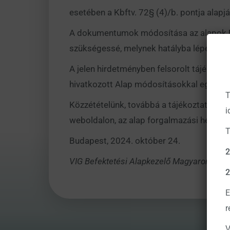
esetében a Kbftv. 72§ (4)/b. pontja alap
A dokumentumok módosítása az alapok
szükségessé, melynek hatályba lépése
20
A jelen hirdetményben felsorolt tájékoztat
hivatkozott Alap módosításokkal egységes
T
Közzétételünk, továbbá a tájékoztatók me
i
weboldalon, az alap forgalmazási helyein, 
T
Budapest, 2024. október 24.
2
VIG Befektetési Alapkezelő Magyarország Z
2
E
r
V