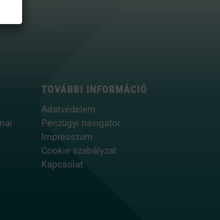
TOVÁBBI INFORMÁCIÓ
Adatvédelem
mai
Pénzügyi navigátor
Impresszum
Cookie szabályzat
Kapcsolat