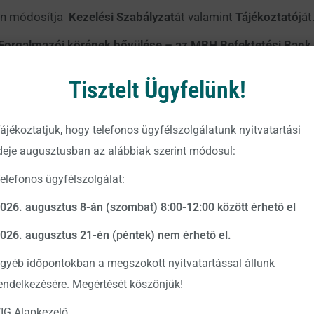
ján módosítja
Kezelési Szabályzat
át valamint
Tájékoztató
ját
Forgalmazói körének bővülése – az MBH Befektetési Bank Z
24. október 28.
Tisztelt Ügyfelünk!
ás nem teljes körű, így a pontos és részletes tájékoztatás é
 szerkezetbe foglalt Tájékoztatóját.
ájékoztatjuk, hogy telefonos ügyfélszolgálatunk nyitvatartási
gtekinthetők az Alapkezelő hivatalos közzétételi helyein, 
deje augusztusban az alábbiak szerint módosul:
illetve a
https://www.vigam.hu
weboldalon.
elefonos ügyfélszolgálat:
026. augusztus 8-án (szombat) 8:00-12:00 között érhető el
rt.
026. augusztus 21-én (péntek) nem érhető el.
gyéb időpontokban a megszokott nyitvatartással állunk
endelkezésére. Megértését köszönjük!
IG Alapkezelő