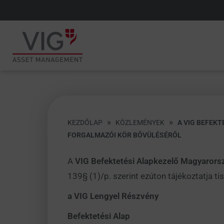
»
»
KEZDŐLAP
KÖZLEMÉNYEK
A VIG BEFEK
FORGALMAZÓI KÖR BŐVÜLÉSÉRŐL
A
VIG Befektetési Alapkezelő Magyarors
139§ (1)/p. szerint ezúton tájékoztatja tis
a VIG Lengyel Részvény
Befektetési Alap