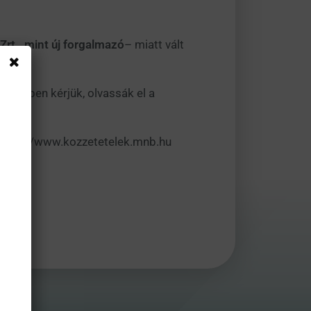
.
rt., mint új forgalmazó
– miatt vált
rdekében kérjük, olvassák el a
a https://www.kozzetetelek.mnb.hu