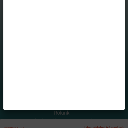
MENÜ
Befektetési alapjaink
Grafikonrajzoló
House view
Mintaportfólió
Totalreturn blog
Portfólió menedzserek
HASZNOS OLDALAK
Rólunk
Alapkezelő dokumentumai
magyar
Adatvédelmi irányelvek