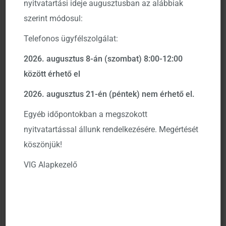
nyitvatartási ideje augusztusban az alábbiak
RÖVID KÖTVÉNY BEFEKTETÉSI ALAPOT A 1111-875-ÖS
szerint módosul:
LAJSTROMSZÁMON 2023. SZEPTEMBER 6-ÁN NYILVÁNTARTÁSBA
Telefonos ügyfélszolgálat:
VETTE A H-KE-III-539/2023. SZÁMÚ HATÁROZATTAL.
2026. augusztus 8-án (szombat) 8:00-12:00
között érhető el
Közzétételünk, továbbá a tájékoztatók megtekinthetők
2026. augusztus 21-én (péntek) nem érhető el.
az Alapkezelő hivatalos közzétételi helyein, a
https://www.kozzetetelek.mnb.hu weboldalon, az alap
Egyéb időpontokban a megszokott
forgalmazási helyein, illetve
nyitvatartással állunk rendelkezésére. Megértését
a
https://www.vigam.hu
weboldalon.
köszönjük!
VIG Alapkezelő
Budapest, 2023. szeptember 08.
VIG Befektetési Alapkezelő Magyarország Zrt.