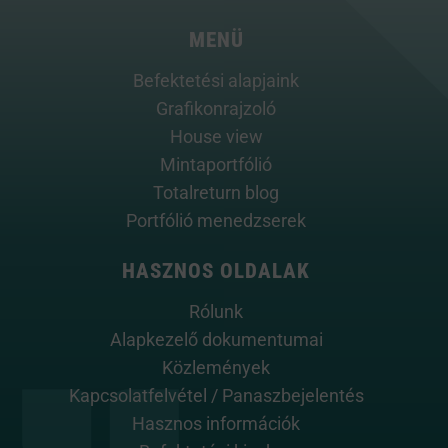
MENÜ
Befektetési alapjaink
Grafikonrajzoló
House view
Mintaportfólió
Totalreturn blog
Portfólió menedzserek
HASZNOS OLDALAK
Rólunk
Alapkezelő dokumentumai
Közlemények
Kapcsolatfelvétel / Panaszbejelentés
Hasznos információk