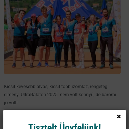
Kicsit kevesebb alvás, kicsit több izomláz, rengeteg
élmény. UltraBalaton 2025: nem volt könnyű, de baromi
jó volt!
Tisztelt Ügyfelünk!