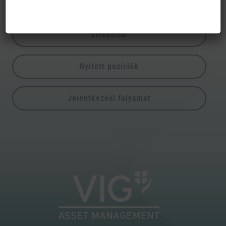
Történetünk
Értékeink
Nyitott pozíciók
Jelentkezési folyamat