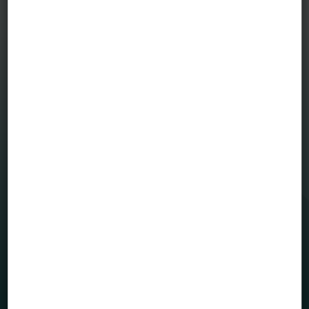
MENÜ
Befektetési alapjaink
Grafikonrajzoló
House view
Mintaportfólió
Totalreturn blog
Portfólió menedzserek