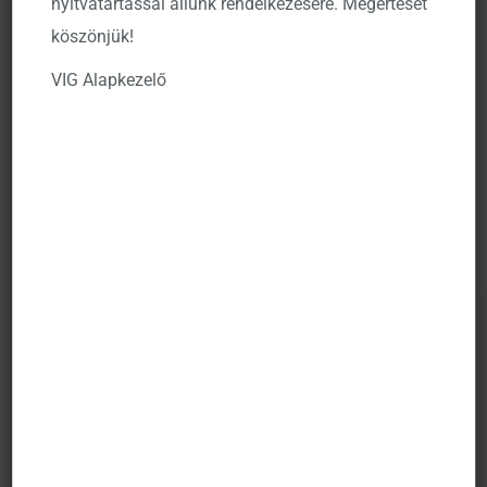
nyitvatartással állunk rendelkezésére. Megértését
éppen irányváltás – mentén a régió legnagyobb
köszönjük!
gazdaságában.
VIG Alapkezelő
Összességében
egyik választás sem feltétlenül jelez
azonnali, éles fordulatot, ugyanakkor a régió politikai
menetrendje továbbra is fontos eseménykockázatot
jelenthet, amely átmeneti volatilitást okozhat, miközben
a politikai irányvonalak tisztulása szelektív befektetési
lehetőségeket is teremthet.
További cikkek
Befektetési Kilátások 2026
Dokumentum megtekintése