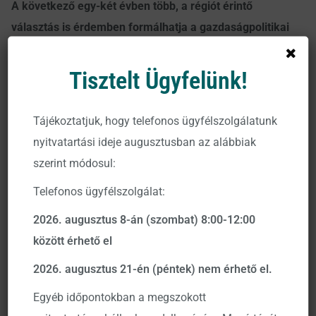
A következő egy-két évben több, a régiót érintő
választás is érdemben formálhatja a gazdaságpolitikai
környezetet és a befektetői hangulatot.
Tisztelt Ügyfelünk!
Magyarországon, Lettországban és Szlovéniában 2026-
ban tartanak parlamenti választásokat, amelyek
Tájékoztatjuk, hogy telefonos ügyfélszolgálatunk
egyaránt hozhatnak változásokat a fiskális
nyitvatartási ideje augusztusban az alábbiak
prioritásokban, a szabályozási irányokban és az EU-
szerint módosul:
politikához való viszonyulásban. Bosznia-Hercegovina
szintén 2026-ban tart általános választásokat, amelyet a
Telefonos ügyfélszolgálat:
piacok várhatóan fokozott óvatossággal követnek.
2026. augusztus 8-án (szombat) 8:00-12:00
Lengyelországban legkésőbb 2027-ben esedékes a
között érhető el
parlamenti választás; bár ez távolinak tűnhet, piaci
2026. augusztus 21-én (péntek) nem érhető el.
szempontból már 2026 végéhez közeledve
felértékelődik, amikor a befektetők elkezdenek
Egyéb időpontokban a megszokott
pozicionálni a lehetséges politikai folytonosság – vagy