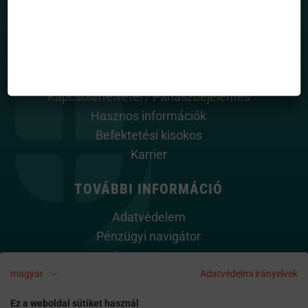
HASZNOS OLDALAK
Rólunk
Alapkezelő dokumentumai
Közlemények
Kapcsolatfelvétel / Panaszbejelentés
Hasznos információk
Befektetési kisokos
Karrier
TOVÁBBI INFORMÁCIÓ
Adatvédelem
Pénzügyi navigátor
Impresszum
magyar
Adatvédelmi irányelvek
Cookie szabályzat
Kapcsolat
Ez a weboldal sütiket használ