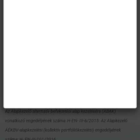
előre a jövőbeli hozamok. A befektetéssel elérhető jövőbeni hozam
adóköteles lehet, az egyes pénzügyi eszközökre, ügyletekre
vonatkozó adó- és illeték információkat pedig csak az egyes
befektetők egyedi körülményei alapján lehet pontosan megítélni,
ami a jövőben változhat. A befektető feladata, hogy tájékozódjon
az adókötelezettségről. Jelen tájékoztatóban szereplő adatok
kizárólag információs célokat szolgálnak és nem minősülnek
befektetési ajánlásnak, ajánlattételnek vagy befektetési
tanácsadásnak. A VIG Befektetési Alapkezelő Magyarország Zrt.
nem vállal felelősséget a jelen tájékoztatás alapján hozott
befektetési döntésért és annak következményeiért.
Az Alapkezelő alternatív befektetési alap kezelésére (ABAK)
vonatkozó engedélyének száma: H-EN- III-6/2015. Az Alapkezelő
ÁÉKBV-alapkezelési (kollektív portfóliókezelési) engedélyének
száma: H- EN-III-101/2016.