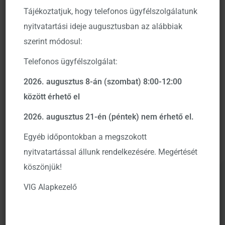
várakozások szerint 2025 végére 125% közelébe
Tájékoztatjuk, hogy telefonos ügyfélszolgálatunk
emelkedhet a GDP arányos államadósság.
nyitvatartási ideje augusztusban az alábbiak
szerint módosul:
Telefonos ügyfélszolgálat:
Adósságszintek alakulása (GDP arányában, %)
2026. augusztus 8-án (szombat) 8:00-12:00
között érhető el
2026. augusztus 21-én (péntek) nem érhető el.
Egyéb időpontokban a megszokott
nyitvatartással állunk rendelkezésére. Megértését
köszönjük!
VIG Alapkezelő