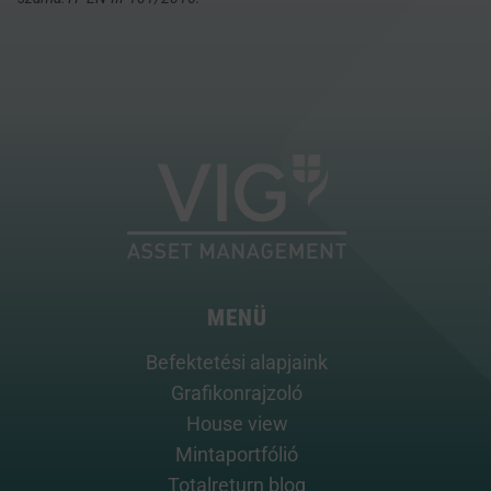
MENÜ
Befektetési alapjaink
Grafikonrajzoló
House view
Mintaportfólió
Totalreturn blog