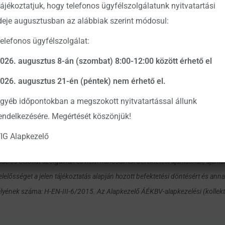
ájékoztatjuk, hogy telefonos ügyfélszolgálatunk nyitvatartási
Letöltés
deje augusztusban az alábbiak szerint módosul:
elefonos ügyfélszolgálat:
026. augusztus 8-án (szombat) 8:00-12:00 között érhető el
etési döntés meghozatalához részletes tájékozódásra van szükség. Az Alap 
 részletesen tájékozódjon az Alap forgalmazási helyein és az Alapkezelő we
026. augusztus 21-én (péntek) nem érhető el.
zabályzatból. A befektetési alap forgalmazásával (vétel, tartás, eladás) kap
gyéb időpontokban a megszokott nyitvatartással állunk
teljesítmény alapján nem jelezhetőek előre a jövőbeli hozamok. A befekteté
endelkezésére. Megértését köszönjük!
és illeték információkat pedig csak az egyes befektetők egyedi körülménye
IG Alapkezelő
adókötelezettségről.
ációs célokat szolgálnak és nem minősülnek befektetési ajánlásnak, ajánla
lelősséget a jelen tájékoztatás alapján hozott befektetési döntésért és ann
yének száma: H-EN-III-6/2015. Az Alapkezelő ÁÉKBV-alapkezelési (kollektí