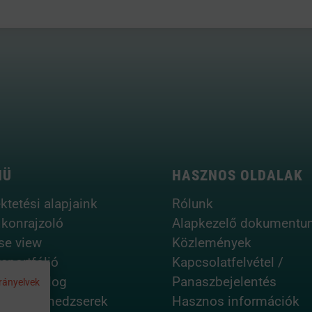
NÜ
HASZNOS OLDALAK
ktetési alapjaink
Rólunk
ikonrajzoló
Alapkezelő dokumentu
se view
Közlemények
aportfólió
Kapcsolatfelvétel /
lreturn blog
Panaszbejelentés
rányelvek
fólió menedzserek
Hasznos információk