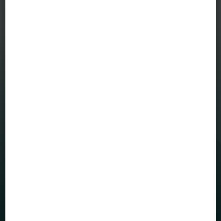
MENÜ
Befektetési alapjaink
Grafikonrajzoló
House view
Mintaportfólió
Totalreturn blog
Portfólió menedzserek