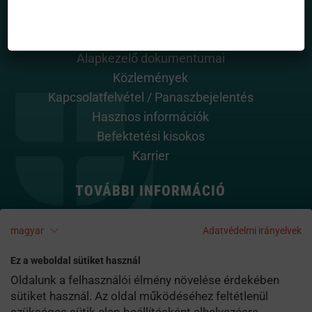
HASZNOS OLDALAK
Rólunk
Alapkezelő dokumentumai
Közlemények
Kapcsolatfelvétel / Panaszbejelentés
Hasznos információk
Befektetési kisokos
Karrier
TOVÁBBI INFORMÁCIÓ
Adatvédelem
magyar
Adatvédelmi irányelvek
Pénzügyi navigátor
Impresszum
Ez a weboldal sütiket használ
Cookie szabályzat
Oldalunk a felhasználói élmény növelése érdekében
sütiket használ. Az oldal működéséhez feltétlenül
Kapcsolat