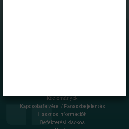
MENÜ
Befektetési alapjaink
Grafikonrajzoló
House view
Mintaportfólió
Totalreturn blog
Portfólió menedzserek
HASZNOS OLDALAK
Rólunk
Alapkezelő dokumentumai
Közlemények
Kapcsolatfelvétel / Panaszbejelentés
Hasznos információk
Befektetési kisokos