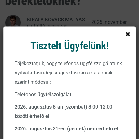
befektetőknek?
KIRÁLY-KOVÁCS MÁTYÁS
2025. november
portfólió menedzser
17.
Tisztelt Ügyfelünk!
Király-Kovács Mátyás, a VIG Befektetési Alapkezelő
portfólió menedzsere a radiocafé98 Millásreggeli
Tájékoztatjuk, hogy telefonos ügyfélszolgálatunk
műsorában osztotta meg gondolatait a történelmileg
nyitvatartási ideje augusztusban az alábbiak
leghosszabb – másfél hónapos – kormányzati leállás
szerint módosul:
megszűnésének befektetéseket érintő hatásaival
kapcsolatban.
Telefonos ügyfélszolgálat:
2026. augusztus 8-án (szombat) 8:00-12:00
Az interjúban szó esett többek közt arról, hogy a rekord
között érhető el
hosszú kényszerszünet után fellélegezhetnek a piacok.
Az elmúlt másfél hónapban nem voltak gazdasági
2026. augusztus 21-én (péntek) nem érhető el.
adatközlések, most azonban a FED ismét pontos