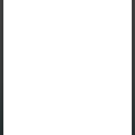
A VIG Befektetési Alapkezelő Magyarország Zrt., a blog
szerkesztői és szerzői nem vállalnak felelősséget a blogon
szereplő tartalom naprakészségéért, esetleges hiányosságaiért
vagy pontatlanságaiért, valamint a blogcikkek alapján hozott
befektetési döntésekért és a befektetési döntésekből származó
bármilyen közvetlen vagy közvetett kárért vagy költségért.