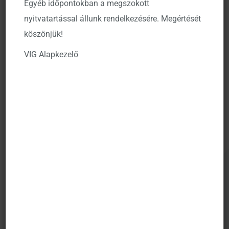
Egyéb időpontokban a megszokott
információk birtokában hozhatja meg döntéseit.
nyitvatartással állunk rendelkezésére. Megértését
Kérdés, hogy mi várható a következő ülésen? A
köszönjük!
befektetők jelenleg 40-50%-os valószínűséggel árazzák a
VIG Alapkezelő
kamatvágást. Ha ez bekövetkezik, akkor az segítheti a
kötvény- és részvénypiacokat, és ezzel idén is
számíthatunk Mikulás rally-ra.
A beszélgetésben szóba kerültek az AI beruházások is a
munkaerőpiac helyzetével összefüggésben. Bár
kérdőjelek merültek fel azzal kapcsolatban, hogy
mennyire voltak hatékonyak a korábbi beruházásoknak
az AI cégek tekintetében, gazdasági szempontból a
várakozások arról szolnak, hogy az AI termelésnövekedő
hatása kézzelfogható lesz: az USA-ban tapasztalható
jelenlegi strukturális munkanélküliséget ellensúlyozhatja