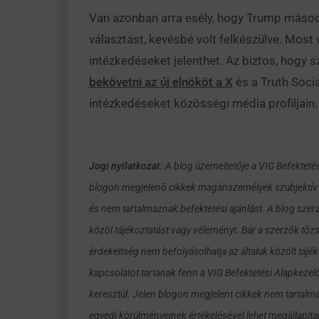
Van azonban arra esély, hogy Trump másodi
választást, kevésbé volt felkészülve. Most
intézkedéseket jelenthet. Az biztos, hogy s
bekövetni az új elnököt a X
és a Truth Socia
intézkedéseket közösségi média profiljain.
Jogi nyilatkozat:
A blog üzemeltetője a VIG Befekteté
blogon megjelenő cikkek magánszemélyek szubjektív v
és nem tartalmaznak befektetési ajánlást. A blog szer
közöl tájékoztatást vagy véleményt. Bár a szerzők tőzs
érdekeltség nem befolyásolhatja az általuk közölt táj
kapcsolatot tartanak fenn a VIG Befektetési Alapkezel
keresztül. Jelen blogon megjelent cikkek nem tartalmaz
egyedi körülményeinek értékelésével lehet megállapíta