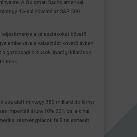
szvényekre. A Goldman Sachs amerikai
 mintegy 4%-kal növelné az S&P 500
 teljesítménye a választásokat követő
figyelembe véve a választást követő évben
a gazdasági ciklusok, iparági kilátások
thatnak.
lusa alatt mintegy 380 milliárd dollárnyi
zes importált árura 10%-20%-os, a kínai
erikai részvénypiacok felülteljesítését