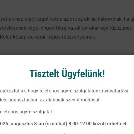
gyetlen nap alatt véget vetne az orosz-ukrán háborúnak, ha ú
etelésének végül enged Ukrajna, akkor akár egy tűzszünet, v
ó Kelet-közép-európai régiós részvényeknek.
yebb, mint az amerikai, így egy kereskedelmi háború tovább
Tisztelt Ügyfelünk!
nes retorika is erősödhet, az új elnök legalább 60%-os vámot 
ájékoztatjuk, hogy telefonos ügyfélszolgálatunk nyitvatartási
deje augusztusban az alábbiak szerint módosul:
k is profitálhatnak Trump új intézkedéseiből, hiszen ezekre 
elefonos ügyfélszolgálat:
ika, az adócsökkentések, illetve a feldolgozóipari kapacitáso
026. augusztus 8-án (szombat) 8:00-12:00 között érhető el