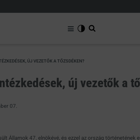
NTÉZKEDÉSEK, ÚJ VEZETŐK A TŐZSDÉKEN?
intézkedések, új vezetők a
t
ber 07.
lt Államok 47. elnökévé, és ezzel az ország történetének e