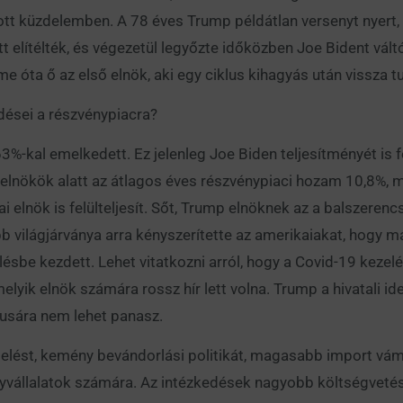
tott küzdelemben. A 78 éves Trump példátlan versenyt nyert,
 elítélték, és végezetül legyőzte időközben Joe Bident váltó
óta ő az első elnök, aki egy ciklus kihagyás után vissza tu
dései a részvénypiacra?
 63%-kal emelkedett. Ez jelenleg Joe Biden teljesítményét is
elnökök alatt az átlagos éves részvénypiaci hozam 10,8%, m
ai elnök is felülteljesít. Sőt, Trump elnöknek az a balszerencs
 világjárványa arra kényszerítette az amerikaiakat, hogy m
sbe kezdett. Lehet vitatkozni arról, hogy a Covid-19 kezel
lyik elnök számára rossz hír lett volna. Trump a hivatali ide
klusára nem lehet panasz.
rmelést, kemény bevándorlási politikát, magasabb import vá
yvállalatok számára. Az intézkedések nagyobb költségvetés