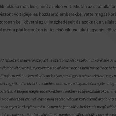
k ciklusa más lesz, mint az első volt. Miután az első alkal
 viszont volt ideje, és hozzáértő emberekkel vette magát kör
zorosan kell követni az új intézkedéseit és azoknak a vállala
l média platformokon is. Az első ciklusa alatt ugyanis elősz
si Alapkezelő Magyarország Zrt., a szerzői az Alapkezelő munkavállalói. A
éleményét tükrözik, tájékoztatási céllal készülnek és nem minősülnek bef
zői saját nevükben kereskedhetnek olyan pénzügyi és pénzeszközzel vagy más
dei vagy tőzsdén kívüli kereskedés során szerzett tapasztalata a jelen blog
ékoztatást. A blogon megjelenő cikkekben, hírekben és tájékoztatásokban me
ő Magyarország Zrt.-vel vagy a blog szerzőivel akár közvetlenül, akár a VI
nak teljes körű tájékoztatást, és nem helyettesítik a befektetés megfelelős
ni. A megalapozott befektetési döntés meghozatalához kérjük, hogy részlet