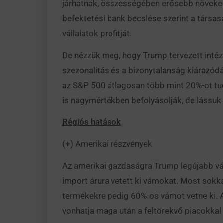
járhatnak, összességében erősebb növekedé
befektetési bank becslése szerint a társa
vállalatok profitját.
De nézzük meg, hogy Trump tervezett intéz
szezonalitás és a bizonytalanság kiárazódá
az S&P 500 átlagosan több mint 20%-ot tudo
is nagymértékben befolyásolják, de lássuk
Régiós hatások
(+) Amerikai részvények
Az amerikai gazdaságra Trump legújabb vám 
import árura vetett ki vámokat. Most sokka
termékekre pedig 60%-os vámot vetne ki. Az
vonhatja maga után a feltörekvő piacokkal