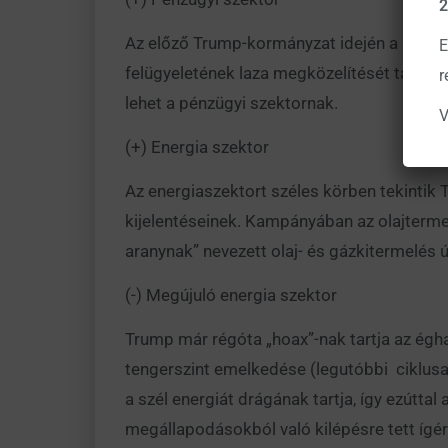
2
Az előző Trump-kormányzat idején a korábbi
E
felügyeletének laza megközelítését támoga
r
lehet a pénzügyi szektornak.
V
(+) Energia szektor
Az energiaszektort széles körben tekintik Tr
kijelentéseinek. Kampányában az olajtermel
aranynak” nevezett olaj- és gázkitermelés ú
(-) Megújuló energia szektor
Trump már régóta „hoax”-nak tartja az éghaj
tengerszint emelkedése (legutóbbi ciklusa
a szél energiát drágának tartja, így ezútta
megállapodásokból való kilépésre tett ígér