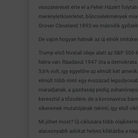
visszatérését érte el a Fehér Házért folyta
merényletkísérletet, bűncselekmények miatt
Grover Cleveland 1892-es második győzelme 
De vajon hogyan hatnak az új elnök intézke
Trump első hivatali ideje alatt az S&P 500
hátra van. Ráadásul 1947 óta a demokrata 
5,6% volt, így egyelőre az elmúlt két amerik
elmúlt több mint egy évszázad legsúlyosabb
maradjanak, a gazdaság pedig zuhanórepülé
keresztül a tőzsdére, de a koronavírus bárme
sikereinek mutatójának tekinti, így első ci
Mi jöhet most? Új ciklusára több olajkite
alacsonyabb adókat helyez kilátásba a nag