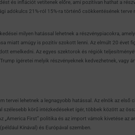
st és inflációt vetítenek előre, ami pozitívan hathat a ré
sági adókulcs 21%-ról 15%-ra történő csökkentésének terve
kedései milyen hatással lehetnek a részvénypiacokra, amely
sa miatt amúgy is pozitív szokott lenni. Az elmúlt 20 évet 
tt emelkedni. Az egyes szektorok és régiók teljesítményét 
 Trump ígéretei melyik részvényeknek kedvezhetnek, vagy ár
tervei lehetnek a legnagyobb hatással. Az elnök az első cik
l szélesebb körű intézkedéseket ígér, többek között az öss
 „America First” politika és az import vámok kivetése az am
 (például Kínával) és Európával szemben.