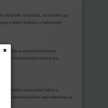
jra elnöknek választják. Ha ez nem úgy
agy a teljes lezárása a háborúnak
 ronthatja az európai kontinens
tervez kivetni minden kínai árura.
a vállalatokra kedvezően hatna a
k újra amerikai földre való telepítése is.