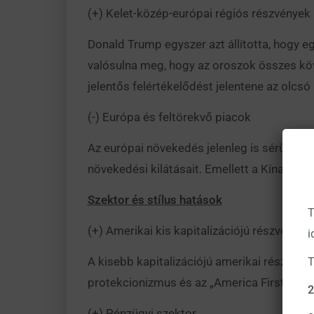
(+) Kelet-közép-európai régiós részvények
Donald Trump egyszer azt állította, hogy e
valósulna meg, hogy az oroszok összes köv
jelentős felértékelődést jelentene az olcs
(-) Európa és feltörekvő piacok
Az európai növekedés jelenleg is sérüléken
növekedési kilátásait. Emellett a Kína elle
Szektor és stílus hatások
T
(+) Amerikai kis kapitalizációjú részvények
i
A kisebb kapitalizációjú amerikai részvénye
T
protekcionizmus és az „America First” polit
2
(+) Pénzügyi szektor