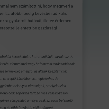
ommal nem számított rá, hogy megnyeri a
be. Ez utóbbi pedig kevésbé radikális
tokra gyakorolt hatását, illetve érdemes
eretettel jelentett be gazdasági
 weboldal kereskedelmi kommunikációt tartalmaz. A
ektetési elemzésnek vagy befektetési tanácsadásnak
 termékkel, amelyről az általuk készített cikk
on szereplő írásaikban is megjelenhet, de
gjelenhetnek olyan társaságok, amelyek üzleti
G Group cégcsoportba tartozó más vállalkozáson
égének vizsgálatát, amelyet csak az adott befektető
esen és több forrásból tájékozódjon!