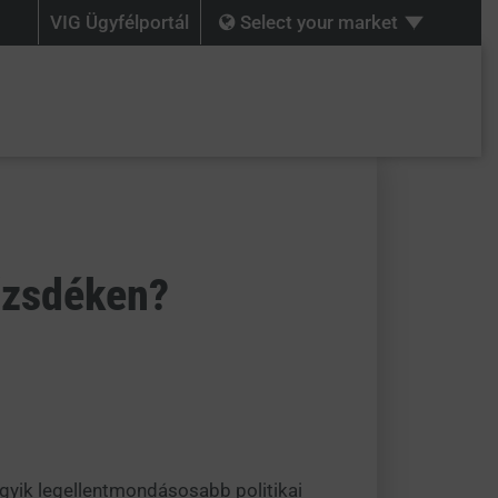
VIG Ügyfélportál
Select your market
őzsdéken?
gyik legellentmondásosabb politikai