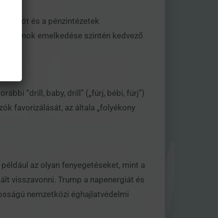
gulációt és a pénzintézetek
dali hozamok emelkedése szintén kedvező
“drill, baby, drill” („fúrj, bébi, fúrj”)
k favorizálását, az általa „folyékony
a például az olyan fenyegetéseket, mint a
ált visszavonni. Trump a napenergiát és
ontosságú nemzetközi éghajlatvédelmi