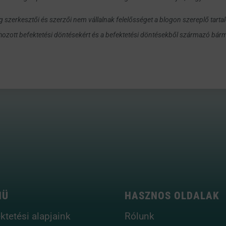
g szerkesztői és szerzői nem vállalnak felelősséget a blogon szereplő tart
 hozott befektetési döntésekért és a befektetési döntésekből származó bárm
NÜ
HASZNOS OLDALAK
ktetési alapjaink
Rólunk