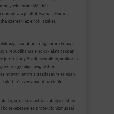
 amelynek során túlélt két
 demokrata jelöltet, Kamala Harrist.
dta szerezni az elnöki széket.
 felülmúlja, bár abból még három hónap
íg a republikánus elnökök alatt csupán
e jutott, hogy ő volt hivatalban, amikor az
ajdnem egy teljes évig otthon
ése hogyan hatott a gazdaságra és ezen
je alatti részvénypiacot az elnöki
mokat ígér, és kevesebb szabályozást és
i költekezéssel és protekcionizmussal