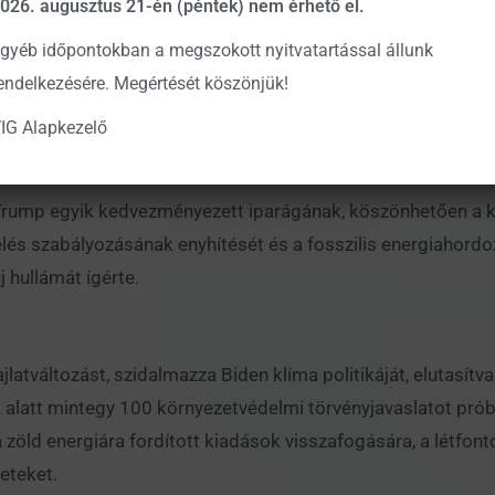
026. augusztus 21-én (péntek) nem érhető el.
 elnök viszonylag barátságos volt a bankszektorral, a dere
gyéb időpontokban a megszokott nyitvatartással állunk
tta. Emellett a gazdasági aktivitás javulása és a rövid ol
endelkezésére. Megértését köszönjük!
IG Alapkezelő
ump egyik kedvezményezett iparágának, köszönhetően a korábbi 
és szabályozásának enyhítését és a fosszilis energiahordozó
j hullámát ígérte.
latváltozást, szidalmazza Biden klíma politikáját, elutasítv
 alatt mintegy 100 környezetvédelmi törvényjavaslatot prób
l a zöld energiára fordított kiadások visszafogására, a létf
eteket.