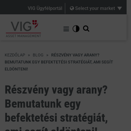
VIG Ügyfélportál
Select your market
»
»
KEZDŐLAP
BLOG
RÉSZVÉNY VAGY ARANY?
BEMUTATUNK EGY BEFEKTETÉSI STRATÉGIÁT, AMI SEGÍT
ELDÖNTENI!
Részvény vagy arany?
Bemutatunk egy
befektetési stratégiát,