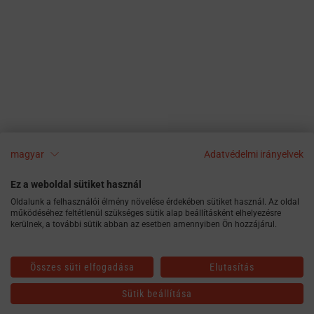
magyar
Adatvédelmi irányelvek
Ez a weboldal sütiket használ
Oldalunk a felhasználói élmény növelése érdekében sütiket használ. Az oldal
működéséhez feltétlenül szükséges sütik alap beállításként elhelyezésre
kerülnek, a további sütik abban az esetben amennyiben Ön hozzájárul.
Összes süti elfogadása
Elutasítás
Sütik beállítása