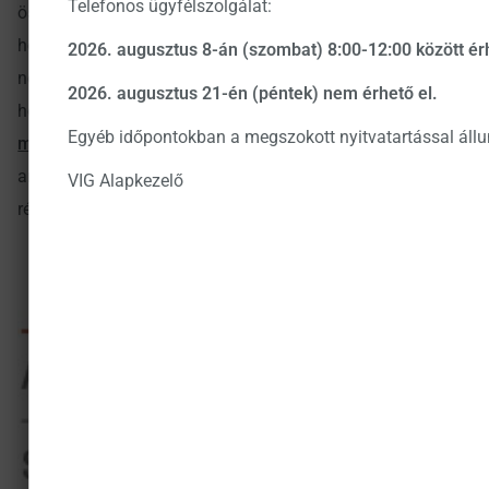
Telefonos ügyfélszolgálat:
összességében felülteljesítette a hagyományos “buy &
hold” (azaz “vedd meg és tartsd”) megközelítéseket:
2026. augusztus 8-án (szombat) 8:00-12:00 között ér
nemcsak magas – átlagosan 8,52%-os bruttó éves –
2026. augusztus 21-én (péntek) nem érhető el.
hozamot biztosított, de a
kockázattal korrigált hozam
Egyéb időpontokban a megszokott nyitvatartással állu
mutatók
is jelentősen magasabbak, mintha csak
aranyat, vagy csak a new yorki tőzsdén forgó
VIG Alapkezelő
részvényeket választottuk volna: