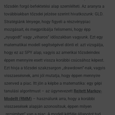
tőzsdén forgó befektetési alap szemlélteti. Az aranyra a
továbbiakban tőzsdei jelzése szerint hivatkozunk: GLD.
Stratégiánk lényege, hogy figyeli a részvénypiac
mozgásait, és megpróbálja felismerni, hogy épp
„nyugodt” vagy „viharos” időszakban vagyunk. Ezt egy
matematikai modell segítségével dönti el: azt vizsgálja,
hogy ez az SPY alap, vagyis az amerikai tőzsdeindex
éppen mennyire esett vissza korábbi csúcsához képest.
Ezt hívja a tőzsdei szakzsargon „drawdown”-nak, vagyis
visszaesésnek, ami jól mutatja, hogy éppen mennyire
szenved a piac. Itt jön a képbe a matematika: egy gépi
tanulási algoritmust – az úgynevezett
Rejtett Markov-
Modellt (RMM)
– használunk arra, hogy a korábbi
visszaesések alapján azonosítsuk, éppen milyen
„rezsimben” van a piac. A modell kétféle állapotot tud