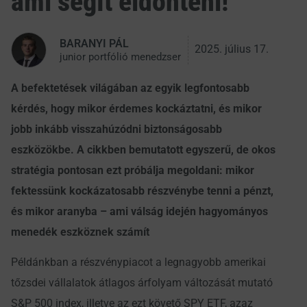
ami segít
eldönteni!
BARANYI PÁL
2025. július 17.
junior portfólió menedzser
A befektetések világában az egyik legfontosabb
kérdés, hogy mikor érdemes kockáztatni, és mikor
jobb inkább visszahúzódni biztonságosabb
eszközökbe. A cikkben bemutatott egyszerű, de okos
stratégia pontosan ezt próbálja megoldani: mikor
fektessünk kockázatosabb részvénybe tenni a pénzt,
és mikor aranyba – ami válság idején hagyományos
menedék eszköznek számít
Példánkban a részvénypiacot a legnagyobb amerikai
tőzsdei vállalatok átlagos árfolyam változását mutató
S&P 500 index, illetve az ezt követő SPY ETF, azaz