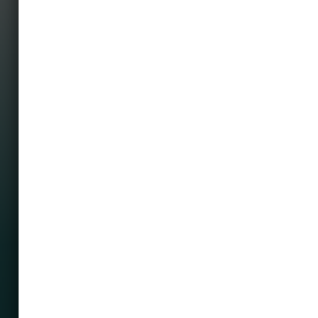
MENÜ
Befektetési alapjaink
Grafikonrajzoló
House view
Mintaportfólió
Totalreturn blog
Portfólió menedzserek
HASZNOS OLDALAK
Rólunk