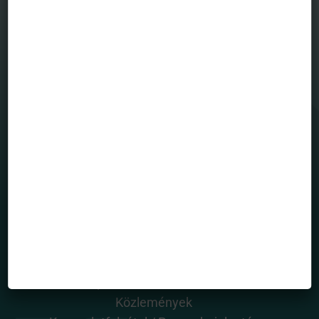
MENÜ
Befektetési alapjaink
Grafikonrajzoló
House view
Mintaportfólió
Totalreturn blog
Portfólió menedzserek
HASZNOS OLDALAK
Rólunk
Alapkezelő dokumentumai
Közlemények