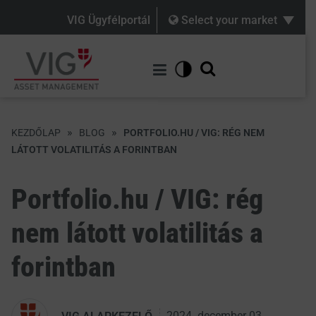
VIG Ügyfélportál
Select your market
»
»
KEZDŐLAP
BLOG
PORTFOLIO.HU / VIG: RÉG NEM
LÁTOTT VOLATILITÁS A FORINTBAN
Portfolio.hu / VIG: rég
nem látott volatilitás a
forintban
2024. december 03.