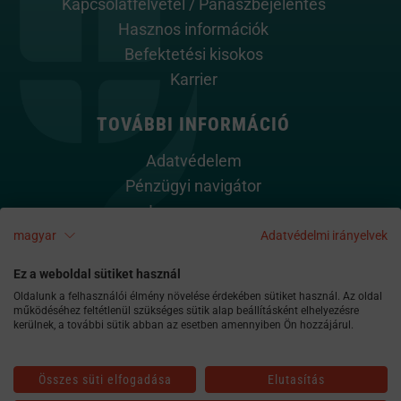
Kapcsolatfelvétel / Panaszbejelentés
Hasznos információk
Befektetési kisokos
Karrier
TOVÁBBI INFORMÁCIÓ
Adatvédelem
Pénzügyi navigátor
Impresszum
Cookie szabályzat
magyar
Adatvédelmi irányelvek
Kapcsolat
Ez a weboldal sütiket használ
Oldalunk a felhasználói élmény növelése érdekében sütiket használ. Az oldal
működéséhez feltétlenül szükséges sütik alap beállításként elhelyezésre
kerülnek, a további sütik abban az esetben amennyiben Ön hozzájárul.
Összes süti elfogadása
Elutasítás
alapkezelo@am.vig
06-1-477-4814