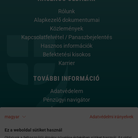
Rólunk
Alapkezelő dokumentumai
Közlemények
Kapcsolatfelvétel / Panaszbejelentés
Hasznos információk
Befektetési kisokos
Karrier
TOVÁBBI INFORMÁCIÓ
Adatvédelem
Pénzügyi navigátor
Impresszum
Cookie szabályzat
magyar
Adatvédelmi irányelvek
Kapcsolat
Ez a weboldal sütiket használ
Oldalunk a felhasználói élmény növelése érdekében sütiket használ. Az oldal