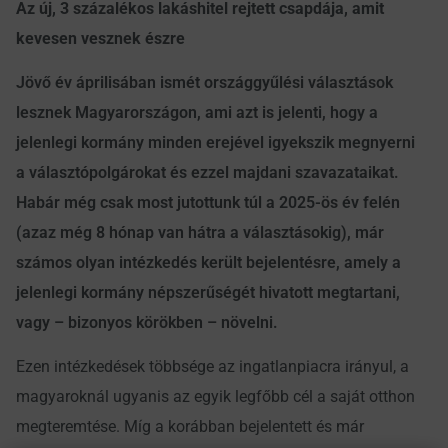
Az új, 3 százalékos lakáshitel rejtett csapdája, amit
kevesen vesznek észre
Jövő év áprilisában ismét országgyűlési választások
lesznek Magyarországon, ami azt is jelenti, hogy a
jelenlegi kormány minden erejével igyekszik megnyerni
a választópolgárokat és ezzel majdani szavazataikat.
Habár még csak most jutottunk túl a 2025-ös év felén
(azaz még 8 hónap van hátra a választásokig), már
számos olyan intézkedés került bejelentésre, amely a
jelenlegi kormány népszerűségét hivatott megtartani,
vagy – bizonyos körökben – növelni.
Ezen intézkedések többsége az ingatlanpiacra irányul, a
magyaroknál ugyanis az egyik legfőbb cél a saját otthon
megteremtése. Míg a korábban bejelentett és már