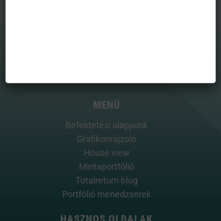
MENÜ
Befektetési alapjaink
Grafikonrajzoló
House view
Mintaportfólió
Totalreturn blog
Portfólió menedzserek
HASZNOS OLDALAK