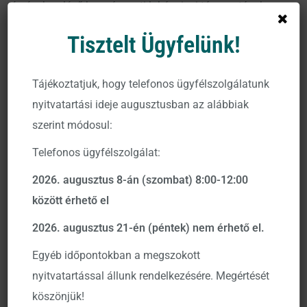
érvényben lévő kormányzati lakáspiaci támogatások
nagy része a családot alapító magyarokat célozta, addig
Tisztelt Ügyfelünk!
a legújabb program azoknak is lehetőséget nyújt saját
ingatlan vásárlására, akik nem terveznek ilyet. Az Otthon
Tájékoztatjuk, hogy telefonos ügyfélszolgálatunk
Start programot július elején jelentette be a kormány, és
nyitvatartási ideje augusztusban az alábbiak
azóta talán az egyik legnépszerűbb intézkedéssé nőtte ki
szerint módosul:
magát.
Telefonos ügyfélszolgálat:
A kedvezményes lakáshitel kondíciói
2026. augusztus 8-án (szombat) 8:00-12:00
szeptember 1-jén indul
között érhető el
Legfeljebb egy ingatlanban lévő maximum 50%-os
tulajdon az elmúlt tíz évben
2026. augusztus 21-én (péntek) nem érhető el.
Nincs gyermekhez kötve
Egyéb időpontokban a megszokott
Legalább két éves TB jogviszony szükséges
nyitvatartással állunk rendelkezésére. Megértését
köszönjük!
3%-os fix kamat, maximum 25 évre