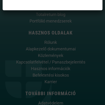
House view
Mintaportfólió
Totalreturn blog
Portfólió menedzserek
HASZNOS OLDALAK
Rólunk
Alapkezelő dokumentumai
Közlemények
Kapcsolatfelvétel / Panaszbejelentés
Hasznos információk
Befektetési kisokos
Karrier
TOVÁBBI INFORMÁCIÓ
Adatvédelem