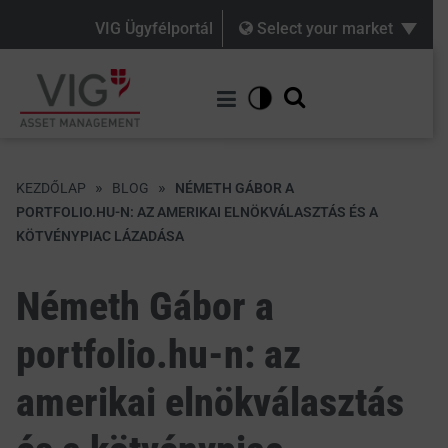
VIG Ügyfélportál
Select your market
»
»
KEZDŐLAP
BLOG
NÉMETH GÁBOR A
PORTFOLIO.HU-N: AZ AMERIKAI ELNÖKVÁLASZTÁS ÉS A
KÖTVÉNYPIAC LÁZADÁSA
Németh Gábor a
portfolio.hu-n: az
amerikai elnökválasztás