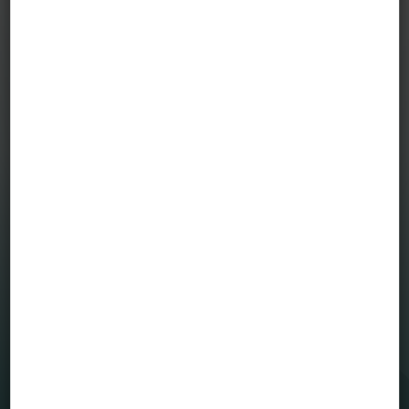
vagy pontatlanságaiért, valamint a blogcikkek alapján hozott
befektetési döntésekért és a befektetési döntésekből származó
bármilyen közvetlen vagy közvetett kárért vagy költségért.
MENÜ
Befektetési alapjaink
Grafikonrajzoló