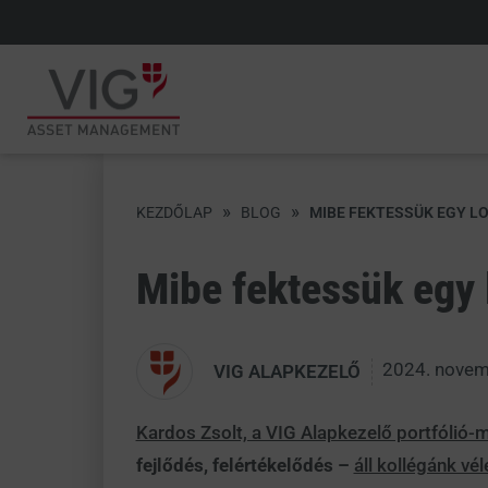
»
»
KEZDŐLAP
BLOG
MIBE FEKTESSÜK EGY 
Mibe fektessük egy
2024. novem
VIG ALAPKEZELŐ
Kardos Zsolt, a VIG Alapkezelő portfólió
fejlődés, felértékelődés –
áll kollégánk vé