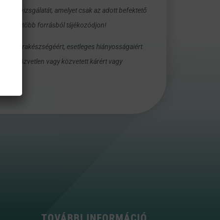
égének vizsgálatát, amelyet csak az adott befektető
esen és több forrásból tájékozódjon!
alom naprakészségéért, esetleges hiányosságaiért
ilyen közvetlen vagy közvetett kárért vagy
TOVÁBBI INFORMÁCIÓ