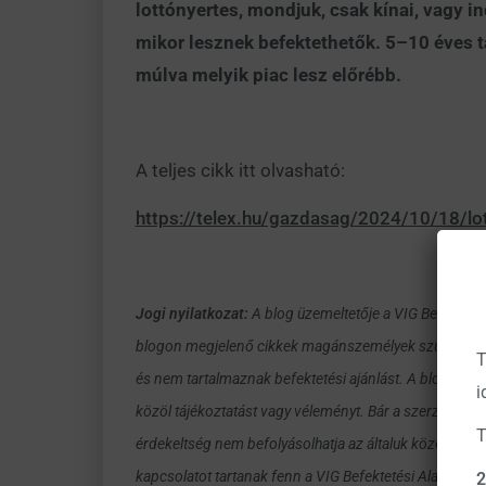
lottónyertes, mondjuk, csak kínai, vagy 
mikor lesznek befektethetők. 5–10 éves t
múlva melyik piac lesz előrébb.
A teljes cikk itt olvasható:
https://telex.hu/gazdasag/2024/10/18/lo
Jogi nyilatkozat:
A blog üzemeltetője a VIG Befekteté
blogon megjelenő cikkek magánszemélyek szubjektív v
T
és nem tartalmaznak befektetési ajánlást. A blog szer
i
közöl tájékoztatást vagy véleményt. Bár a szerzők tőzs
T
érdekeltség nem befolyásolhatja az általuk közölt táj
kapcsolatot tartanak fenn a VIG Befektetési Alapkezel
2