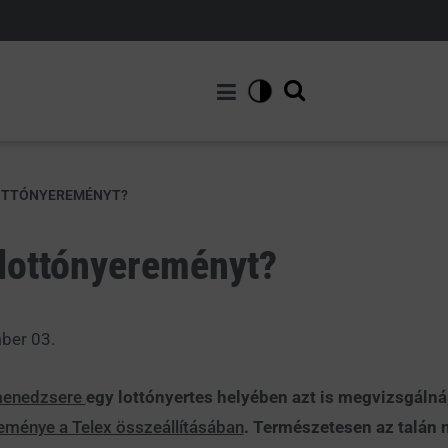
LOTTÓNYEREMÉNYT?
lottónyereményt?
ber 03.
-menedzsere
egy lottónyertes helyében azt is megvizsgálná
leménye a Telex összeállításában
. Természetesen az talán 