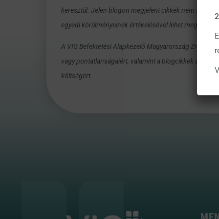
keresztül. Jelen blogon megjelent cikkek nem tartalmaz
2
egyedi körülményeinek értékelésével lehet megállapíta
E
A VIG Befektetési Alapkezelő Magyarország Zrt., a blo
r
vagy pontatlanságaiért, valamint a blogcikkek alapján
V
költségért.
ME