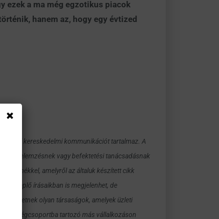
ogy ezek a ma még egzotikus piacok
történik, hanem az, hogy egy évtized
 weboldal kereskedelmi kommunikációt tartalmaz. A
ektetési elemzésnek vagy befektetési tanácsadásnak
 termékkel, amelyről az általuk készített cikk
on szereplő írásaikban is megjelenhet, de
gjelenhetnek olyan társaságok, amelyek üzleti
G Group cégcsoportba tartozó más vállalkozáson