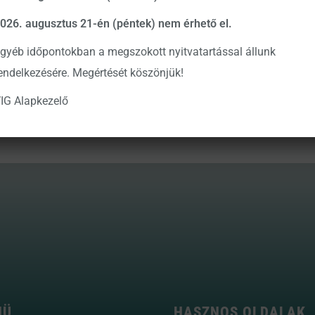
nak teljes körű tájékoztatást, és nem helyettesítik a befektetés megfelelős
026. augusztus 21-én (péntek) nem érhető el.
ni. A megalapozott befektetési döntés meghozatalához kérjük, hogy részlet
gyéb időpontokban a megszokott nyitvatartással állunk
g szerkesztői és szerzői nem vállalnak felelősséget a blogon szereplő tart
endelkezésére. Megértését köszönjük!
 hozott befektetési döntésekért és a befektetési döntésekből származó bárm
IG Alapkezelő
NÜ
HASZNOS OLDALAK