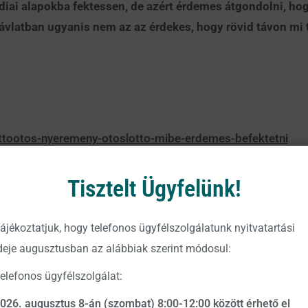
indiai alapokba fektessen, de azért érdemes átgondolni, h
ávlatban ugyanis nem az az érdekes, hogy rövid távon mi 
ttootos-nyeremeny-otoslotto-mibe-erdemes-befektetni
Tisztelt Ügyfelünk!
si Alapkezelő Magyarország Zrt., a szerzői az Alapkezelő munkavállalói. A
éleményét tükrözik, tájékoztatási céllal készülnek és nem minősülnek bef
ájékoztatjuk, hogy telefonos ügyfélszolgálatunk nyitvatartási
zői saját nevükben kereskedhetnek olyan pénzügyi és pénzeszközzel vagy más
deje augusztusban az alábbiak szerint módosul:
dei vagy tőzsdén kívüli kereskedés során szerzett tapasztalata a jelen blog
elefonos ügyfélszolgálat:
ékoztatást. A blogon megjelenő cikkekben, hírekben és tájékoztatásokban me
ő Magyarország Zrt.-vel vagy a blog szerzőivel akár közvetlenül, akár a VI
026. augusztus 8-án (szombat) 8:00-12:00 között érhető el