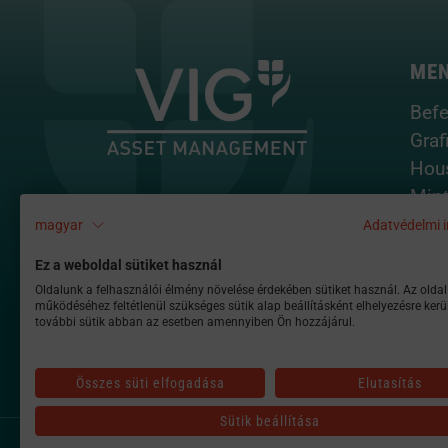
ME
Befe
Graf
Hou
Mint
Tota
magyar
Adatvédelmi i
Port
Ez a weboldal sütiket használ
Oldalunk a felhasználói élmény növelése érdekében sütiket használ. Az oldal
működéséhez feltétlenül szükséges sütik alap beállításként elhelyezésre kerü
további sütik abban az esetben amennyiben Ön hozzájárul.
Összes süti elfogadása
Elutasítás
Sütik beállítása
alapkezelo@