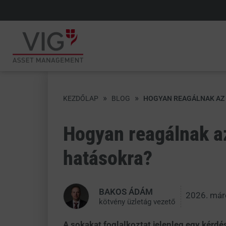
»
»
KEZDŐLAP
BLOG
HOGYAN REAGÁLNAK AZ 
Hogyan reagálnak az
hatásokra?
BAKOS ÁDÁM
2026. már
kötvény üzletág vezető
A sokakat foglalkoztat jelenleg egy kérdé