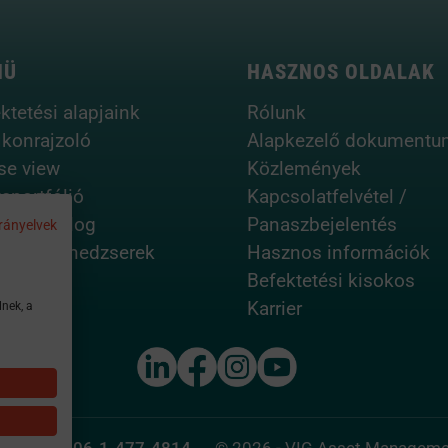
NÜ
HASZNOS OLDALAK
ktetési alapjaink
Rólunk
ikonrajzoló
Alapkezelő dokumentu
se view
Közlemények
aportfólió
Kapcsolatfelvétel /
lreturn blog
Panaszbejelentés
rányelvek
fólió menedzserek
Hasznos információk
Befektetési kisokos
Karrier
lnek, a
am.vig
06-1-477-4814
© 2026 - VIG Asset Manageme