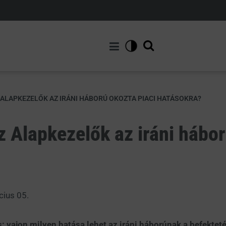
ALAPKEZELŐK AZ IRÁNI HÁBORÚ OKOZTA PIACI HATÁSOKRA?
 Alapkezelők az iráni hábor
cius 05.
s: vajon milyen hatása lehet az iráni háborúnak a befektet