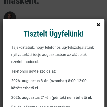
másként.
CZACHESZ GÁBOR
Multi-Asset és Kvantitatív Befektetési Stratégiák üzletág
Tisztelt Ügyfelünk!
vezető
2026. június 24.
Tájékoztatjuk, hogy telefonos ügyfélszolgálatunk
Czachesz Gábor, a VIG Alapkezelő Multi-Asset és
nyitvatartási ideje augusztusban az alábbiak
Kvantitatív Befektetési Stratégiák üzletág vezetője
szerint módosul:
interjút adott a Forbes-nak, amelyben a kezdő
Telefonos ügyfélszolgálat:
kisbefektetők leggyakoribb hibáira hívja fel a
figyelmet, és gyakorlatias tanácsokat ad a piacra
2026. augusztus 8-án (szombat) 8:00-12:00
lépéshez.
között érhető el
2026. augusztus 21-én (péntek) nem érhető el.
Gábor rávilágít arra, hogy a még kevésbé tapasztalt
befektetők gyakran eshetnek a múltbeli hozamok