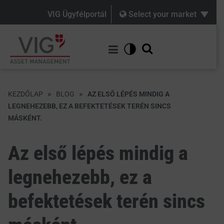
VIG Ügyfélportál
Select your market
»
»
KEZDŐLAP
BLOG
AZ ELSŐ LÉPÉS MINDIG A
LEGNEHEZEBB, EZ A BEFEKTETÉSEK TERÉN SINCS
MÁSKÉNT.
Az első lépés mindig a
legnehezebb, ez a
befektetések terén sincs