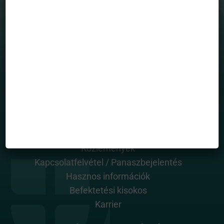
Befektetési alapjaink
Grafikonrajzoló
House view
Mintaportfólió
Totalreturn blog
Portfólió menedzserek
HASZNOS OLDALAK
Rólunk
Alapkezelő dokumentumai
Közlemények
Kapcsolatfelvétel / Panaszbejelentés
Hasznos információk
Befektetési kisokos
Karrier