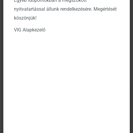
Egyéb időpontokban a megszokott
csapdájába, vagy a túlinformáltság miatt kialakuló
nyitvatartással állunk rendelkezésére. Megértését
döntésképtelenség miatt halogathatják az indulást.
köszönjük!
A cikket a
Forbes
oldalán lehet elolvasni.
VIG Alapkezelő
Elindult a Forbes Kezdő kisbefektetők bibliája című
sorozata, amelyet a VIG Alapkezelő támogat a hozzá
kapcsolódó Kezdő Kisbefektetők szótárával együtt. Az
edukációs anyagok célja, hogy lebontsák a piaccal
kapcsolatos kezdeti félelmeket, és lépésről lépésre
vezessék be az olvasókat a tudatos portfólióépítés
világába.
A Kezdő kisbefektetők bibliája
itt
olvasható.