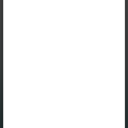
szerkesztői és szerzői nem vállalnak felelősséget a blogon
szereplő tartalom naprakészségéért, esetleges hiányosságaiért
vagy pontatlanságaiért, valamint a blogcikkek alapján hozott
befektetési döntésekért és a befektetési döntésekből származó
bármilyen közvetlen vagy közvetett kárért vagy költségért.
MENÜ