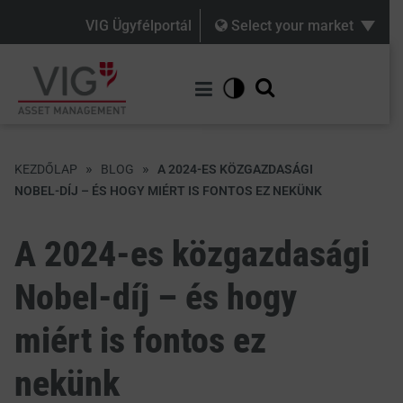
VIG Ügyfélportál
Select your market
»
»
KEZDŐLAP
BLOG
A 2024-ES KÖZGAZDASÁGI
NOBEL-DÍJ – ÉS HOGY MIÉRT IS FONTOS EZ NEKÜNK
A 2024-es közgazdasági
Nobel-díj – és hogy
miért is fontos ez
nekünk