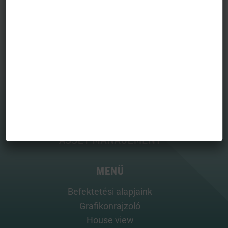
befektetési döntésekért és a befektetési döntésekből származó
bármilyen közvetlen vagy közvetett kárért vagy költségért.
MENÜ
Befektetési alapjaink
Grafikonrajzoló
House view