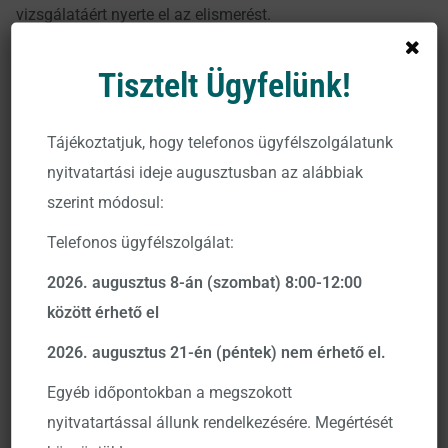
vizsgálatáért nyerte el az elismerést.
„A gyenge jogállamisággal és a lakosságot
Tisztelt Ügyfelünk!
kizsákmányoló intézményekkel rendelkező társadalmak
nem tudnak növekedést vagy jobb irányba mutató
Tájékoztatjuk, hogy telefonos ügyfélszolgálatunk
változásokat elérni. A díjazottak kutatásai segítenek
nyitvatartási ideje augusztusban az alábbiak
megérteni, hogy miért” – indokolta a döntését a Nobel-
szerint módosul:
bizottság Stockholmban. A díjazottak kutatásainak nagy
része könyv formájában is megjelent. Acemoglu és
Telefonos ügyfélszolgálat:
Robinson közérthető formában tárta a nyilvánosság elé
2026. augusztus 8-án (szombat) 8:00-12:00
gondolatait a “
Miért buknak el nemzetek? – A hatalom,
között érhető el
a jólét és a szegénység eredete”
című könyvükben. A
2026. augusztus 21-én (péntek) nem érhető el.
könyv részletesen, kutatásokkal alátámasztva mutatja
be, hogy miért is fontosak az intézmények, milyenek
Egyéb időpontokban a megszokott
legyenek azok az intézmények, és milyen legyen az a
nyitvatartással állunk rendelkezésére. Megértését