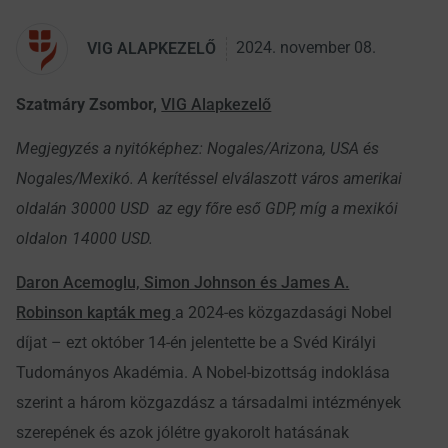
2024. november 08.
VIG ALAPKEZELŐ
Szatmáry Zsombor,
VIG Alapkezelő
Megjegyzés a nyitóképhez: Nogales/Arizona, USA és
Nogales/Mexikó. A kerítéssel elválaszott város amerikai
oldalán 30000 USD az egy főre eső GDP, míg a mexikói
oldalon 14000 USD.
Daron Acemoglu, Simon Johnson és James A.
Robinson kapták meg
a 2024-es közgazdasági Nobel
díjat – ezt október 14-én jelentette be a Svéd Királyi
Tudományos Akadémia. A Nobel-bizottság indoklása
szerint a három közgazdász a társadalmi intézmények
szerepének és azok jólétre gyakorolt hatásának