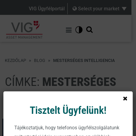
VIG Ügyfélportál
Select your market
»
»
KEZDŐLAP
BLOG
MESTERSÉGES INTELLIGENCIA
CÍMKE:
MESTERSÉGES
INTELLIGENCIA
Tisztelt Ügyfelünk!
Tájékoztatjuk, hogy telefonos ügyfélszolgálatunk