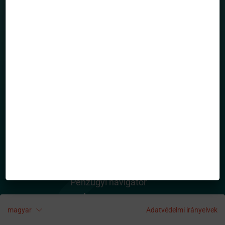
HASZNOS OLDALAK
Rólunk
Alapkezelő dokumentumai
Közlemények
Kapcsolatfelvétel / Panaszbejelentés
Hasznos információk
Befektetési kisokos
Karrier
TOVÁBBI INFORMÁCIÓ
Adatvédelem
Pénzügyi navigátor
Impresszum
Cookie szabályzat
magyar
Adatvédelmi irányelvek
Kapcsolat