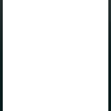
befolyásolják […]
MENÜ
Befektetési alapjaink
Grafikonrajzoló
House view
Mintaportfólió
Totalreturn blog
Portfólió menedzserek
HASZNOS OLDALAK
Rólunk
Alapkezelő dokumentumai
Közlemények
Kapcsolatfelvétel / Panaszbejelentés
Hasznos információk
Befektetési kisokos