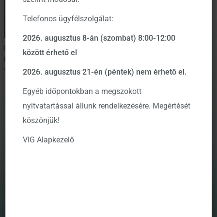
BLOG
A jövedelmi
Telefonos ügyfélszolgálat:
átrendeződés
nyertesei: hogyan
2026. augusztus 8-án (szombat) 8:00-12:00
formálja Ázsia a
Negyven év alatt alapjaiban
között érhető el
rajzolódott át a
globális piacokat?
világgazdaság térképe.
2026. augusztus 21-én (péntek) nem érhető el.
Miközben a fejlett országok
növekedése lassul, a
Egyéb időpontokban a megszokott
feltörekvő Ázsia – élén
nyitvatartással állunk rendelkezésére. Megértését
Kínával és Indiával –
köszönjük!
újradefiniálja, mit is jelent
ma a „középosztály”
VIG Alapkezelő
fogalma. A jövedelmi
piramis eltolódása nem csak
statisztikai érdekesség, de a
globális gazdaság
legmélyebb szerkezeti
folyamata is: az új
fogyasztói rétegek már most