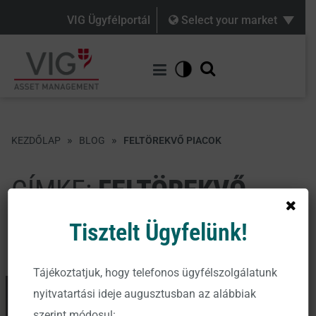
VIG Ügyfélportál
Select your market
»
»
KEZDŐLAP
BLOG
FELTÖREKVŐ PIACOK
CÍMKE:
FELTÖREKVŐ
PIACOK
Tisztelt Ügyfelünk!
Tájékoztatjuk, hogy telefonos ügyfélszolgálatunk
nyitvatartási ideje augusztusban az alábbiak
szerint módosul: