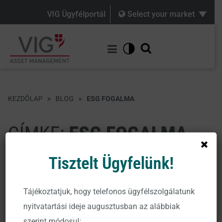
VIG Ügyfélportál
Select your market
»
»
KEZDŐLAP
BLOG
ESG FOGALMA
CÍMKE:
ESG FOGALMA
Tisztelt Ügyfelünk!
Tájékoztatjuk, hogy telefonos ügyfélszolgálatunk
nyitvatartási ideje augusztusban az alábbiak
szerint módosul: