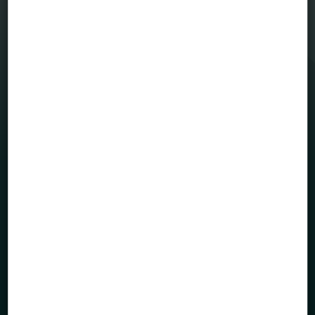
MENÜ
Befektetési alapjaink
Grafikonrajzoló
House view
Mintaportfólió
Totalreturn blog
Portfólió menedzserek
HASZNOS OLDALAK
Rólunk
Alapkezelő dokumentumai
Közlemények
Kapcsolatfelvétel / Panaszbejelentés
Hasznos információk
Befektetési kisokos